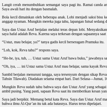
Langit cerah menumbuhkan semangat saya pagi itu. Ramai canda anak
Saya awali hari itu dengan basmalah.
Bola kecil dimainkan oleh beberapa anak. Lobi menjadi saksi bisu 
anggap nyaman. Mungkin mereka juga tahu, lapangan futsal sedang d
Saya dan Ustaz Aruf berjalan melalui teras depan lobi. Menyaksikan
saya hafal adalah Reva. Karena saya terkesan dengan sapaannya saat i
“Ustaz, mau belajar, ya?” tanya gadis kecil berseragam Pramuka itu.
“Loh, kok, Reva tahu?” respons saya.
“He-he, iya, tuh, … Ustaz sama Ustaz Aruf bawa buku,” jawabnya s
“Oh, iya, … ini Ustaz sama Ustaz Aruf mau belajar, sama kayak Reva, 
Sambil berjalan menuruni tangga, saya tersenyum dengan sikap Rev
Tahsin Tilawah). Diadakan selama empat hari. Dari Selasa—Jumat, 
Mungkin Reva sudah tahu bahwa saya dan Ustaz Aruf yang sebagai g
ambil pusing. Yang pasti, sapaan Reva saat itu memberikan kesan yang
Saya jadi berpikir. Memang betul kata Reva. Saya dan Ustaz Aruf m
bahwa ilmu Al-Qur’an itu tak ada batasnya. Harus terus dipelajari.