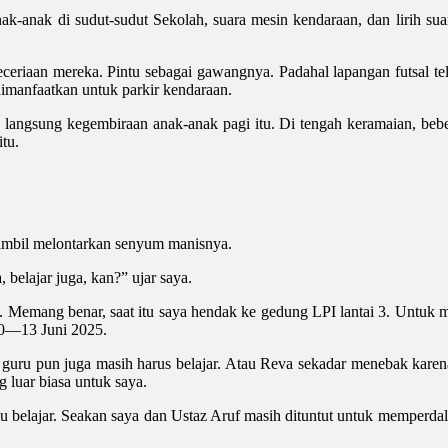
-anak di sudut-sudut Sekolah, suara mesin kendaraan, dan lirih suar
keceriaan mereka. Pintu sebagai gawangnya. Padahal lapangan futsal t
imanfaatkan untuk parkir kendaraan.
 langsung kegembiraan anak-anak pagi itu. Di tengah keramaian, beber
tu.
ambil melontarkan senyum manisnya.
belajar juga, kan?” ujar saya.
a. Memang benar, saat itu saya hendak ke gedung LPI lantai 3. Untuk
10—13 Juni 2025.
uru pun juga masih harus belajar. Atau Reva sekadar menebak karen
 luar biasa untuk saya.
au belajar. Seakan saya dan Ustaz Aruf masih dituntut untuk memperda