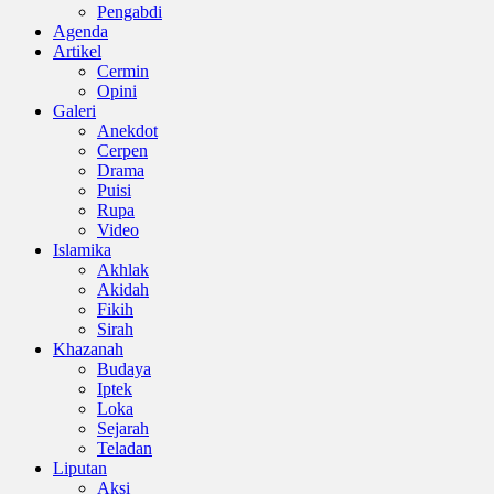
Pengabdi
Agenda
Artikel
Cermin
Opini
Galeri
Anekdot
Cerpen
Drama
Puisi
Rupa
Video
Islamika
Akhlak
Akidah
Fikih
Sirah
Khazanah
Budaya
Iptek
Loka
Sejarah
Teladan
Liputan
Aksi