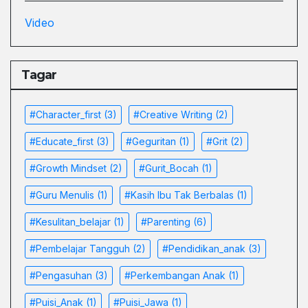
Video
Tagar
#character_first
(3)
#Creative Writing
(2)
#educate_first
(3)
#Geguritan
(1)
#grit
(2)
#growth Mindset
(2)
#Gurit_Bocah
(1)
#Guru Menulis
(1)
#kasih Ibu Tak Berbalas
(1)
#kesulitan_belajar
(1)
#parenting
(6)
#pembelajar Tangguh
(2)
#pendidikan_anak
(3)
#pengasuhan
(3)
#Perkembangan Anak
(1)
#Puisi_Anak
(1)
#Puisi_Jawa
(1)