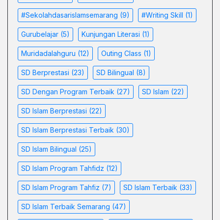
#sekolahdasarislamsemarang
(9)
#Writing Skill
(1)
Gurubelajar
(5)
Kunjungan Literasi
(1)
Muridadalahguru
(12)
Outing Class
(1)
SD Berprestasi
(23)
SD Bilingual
(8)
SD Dengan Program Terbaik
(27)
SD Islam
(22)
SD Islam Berprestasi
(22)
SD Islam Berprestasi Terbaik
(30)
SD Islam Bilingual
(25)
SD Islam Program Tahfidz
(12)
SD Islam Program Tahfiz
(7)
SD Islam Terbaik
(33)
SD Islam Terbaik Semarang
(47)