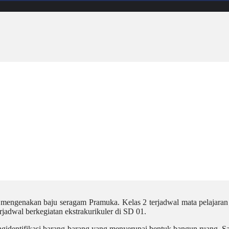
 mengenakan baju seragam Pramuka. Kelas 2 terjadwal mata pelajaran
jadwal berkegiatan ekstrakurikuler di SD 01.
gidentifikasi barang-barang yang menyerupai bentuk bangun ruang. 