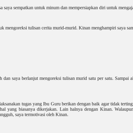
isa saya sempatkan untuk minum dan mempersiapkan diri untuk menga
uk mengoreksi tulisan cerita murid-murid. Kinan menghampiri saya sa
n saya berlanjut mengoreksi tulisan murid satu per satu. Sampai akhi
laksanakan tugas yang Ibu Guru berikan dengan baik agar tidak tertin
l-hal yang biasanya dikerjakan. Lain halnya dengan Kinan. Walaupun
gguh, saya termotivasi oleh Kinan.