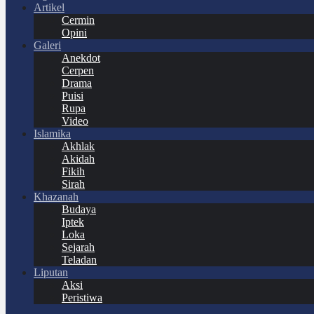
Artikel
Cermin
Opini
Galeri
Anekdot
Cerpen
Drama
Puisi
Rupa
Video
Islamika
Akhlak
Akidah
Fikih
Sirah
Khazanah
Budaya
Iptek
Loka
Sejarah
Teladan
Liputan
Aksi
Peristiwa