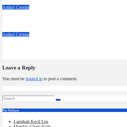
Aug 8, 2026
Dwi Jayanti
Artikel
Cermin
Dejavu
Jul 4, 2026
Dwi Jayanti
Artikel
Cermin
Badge Nama
Jun 6, 2026
Dwi Jayanti
Leave a Reply
You must be
logged in
to post a comment.
Pos Terbaru
Langkah Kecil Lea
Monday Clean Nails