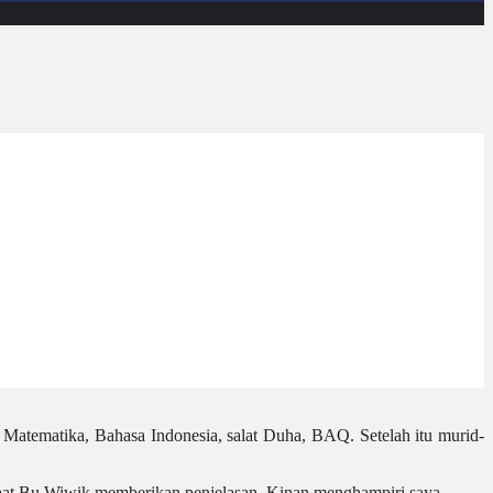
 Matematika, Bahasa Indonesia, salat Duha, BAQ. Setelah itu murid-
Saat Bu Wiwik memberikan penjelasan, Kinan menghampiri saya.