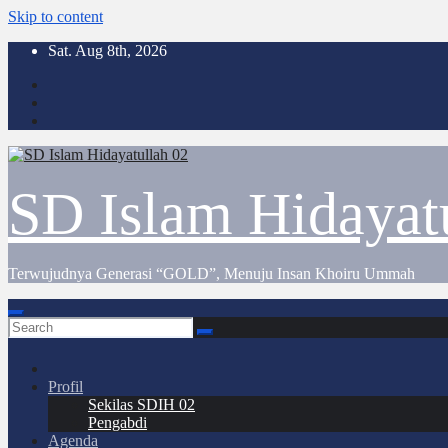
Skip to content
Sat. Aug 8th, 2026
SD Islam Hidayat
Terwujudnya Generasi “GOLD”, Menuju Insan Khoiru Ummah
Profil
Sekilas SDIH 02
Pengabdi
Agenda