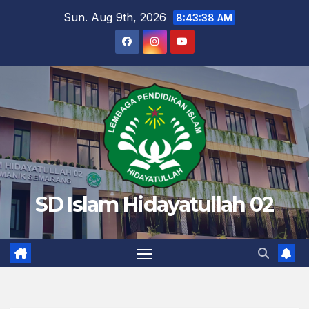
Skip
Sun. Aug 9th, 2026
8:43:39 AM
to
content
SD Islam Hidayatullah 02