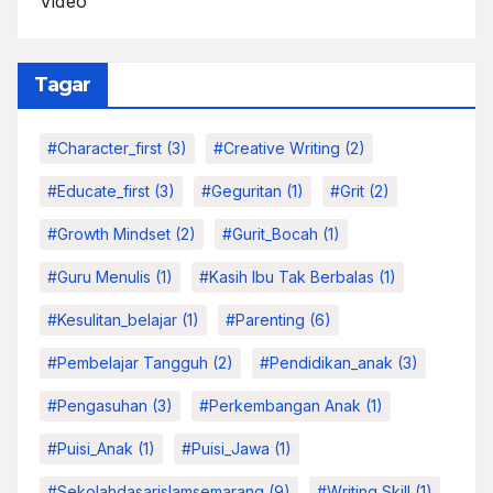
Video
Tagar
#character_first
(3)
#Creative Writing
(2)
#educate_first
(3)
#Geguritan
(1)
#grit
(2)
#growth Mindset
(2)
#Gurit_Bocah
(1)
#Guru Menulis
(1)
#kasih Ibu Tak Berbalas
(1)
#kesulitan_belajar
(1)
#parenting
(6)
#pembelajar Tangguh
(2)
#pendidikan_anak
(3)
#pengasuhan
(3)
#Perkembangan Anak
(1)
#Puisi_Anak
(1)
#Puisi_Jawa
(1)
#sekolahdasarislamsemarang
(9)
#Writing Skill
(1)