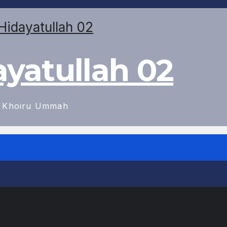
ayatullah 02
n Khoiru Ummah