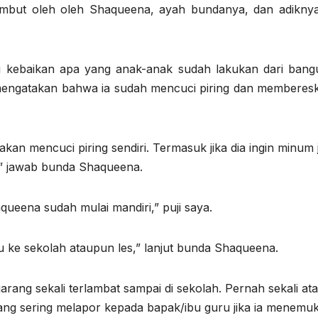
mbut oleh oleh Shaqueena, ayah bundanya, dan adiknya
 kebaikan apa yang anak-anak sudah lakukan dari bangu
mengatakan bahwa ia sudah mencuci piring dan memberesk
an mencuci piring sendiri. Termasuk jika dia ingin minum
,” jawab bunda Shaqueena.
queena sudah mulai mandiri,” puji saya.
lau ke sekolah ataupun les,” lanjut bunda Shaqueena.
ang sekali terlambat sampai di sekolah. Pernah sekali ata
ang sering melapor kepada bapak/ibu guru jika ia menemu