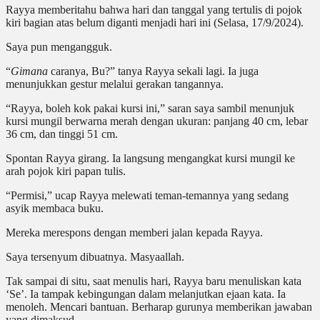
Rayya memberitahu bahwa hari dan tanggal yang tertulis di pojok
kiri bagian atas belum diganti menjadi hari ini (Selasa, 17/9/2024).
Saya pun mengangguk.
“
Gimana
caranya, Bu?” tanya Rayya sekali lagi. Ia juga
menunjukkan gestur melalui gerakan tangannya.
“Rayya, boleh kok pakai kursi ini,” saran saya sambil menunjuk
kursi mungil berwarna merah dengan ukuran: panjang 40 cm, lebar
36 cm, dan tinggi 51 cm.
Spontan Rayya girang. Ia langsung mengangkat kursi mungil ke
arah pojok kiri papan tulis.
“Permisi,” ucap Rayya melewati teman-temannya yang sedang
asyik membaca buku.
Mereka merespons dengan memberi jalan kepada Rayya.
Saya tersenyum dibuatnya. Masyaallah.
Tak sampai di situ, saat menulis hari, Rayya baru menuliskan kata
‘Se’. Ia tampak kebingungan dalam melanjutkan ejaan kata. Ia
menoleh. Mencari bantuan. Berharap gurunya memberikan jawaban
yang dimaksud.