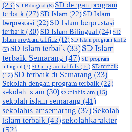
SD dengan program
(23)
SD Bilingual
(8)
terbaik
(27)
SD Islam
(22)
SD Islam
SD Islam berprestasi
berprestasi
(22)
terbaik
(30)
SD Islam Bilingual
(24)
SD
Islam program tahfidz
(12)
SD Islam program tahfiz
SD Islam
SD Islam terbaik
(33)
(7)
terbaik Semarang
(47)
SD program
SD terbaik
SD program tahfidz
(10)
bilingual
(7)
SD terbaik di Semarang
(33)
(12)
Sekolah dengan program terbaik
(22)
sekolah islam
(30)
sekolahislam
(15)
sekolah islam semarang
(41)
Sekolah
sekolahislamsemarang
(37)
sekolahkarakter
Islam terbaik
(43)
(52)