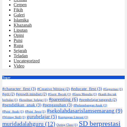
Cerpen
Fikih
Galeri
Islamika
Khazanah
Liputan
Opini
Puisi
Rupa
Sejarah
Teladan
Uncategorized
Video
Tagar
#character_first
(3)
#educate_first
(3)
#Creative Writing
(2)
#Geguritan
(1)
#grit
(2)
#growth mindset
(2)
#Gurit_Bocah
(1)
#Guru Menulis
(1)
#kasih ibu tak
#parenting
(6)
#pembelajar tangguh
(2)
berbalas
(1)
#kesulitan_belajar
(1)
#pendidikan_anak
(3)
#pengasuhan
(3)
#Perkembangan Anak
(1)
#sekolahdasarislamsemarang
(9)
#Puisi_Anak
(1)
#Puisi_Jawa
(1)
gurubelajar
(5)
#Writing Skill
(1)
Kunjungan Literasi
(1)
SD berprestasi
muridadalahguru
(12)
Outing Class
(1)