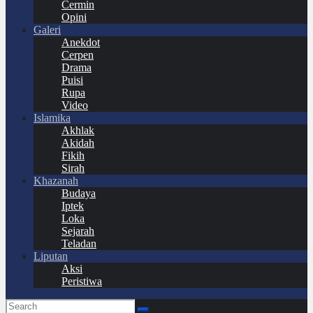
Cermin
Opini
Galeri
Anekdot
Cerpen
Drama
Puisi
Rupa
Video
Islamika
Akhlak
Akidah
Fikih
Sirah
Khazanah
Budaya
Iptek
Loka
Sejarah
Teladan
Liputan
Aksi
Peristiwa