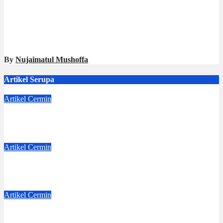
By
Nujaimatul Mushoffa
Artikel Serupa
Artikel
Cermin
Dejavu
Jul 4, 2026
Dwi Jayanti
Artikel
Cermin
Badge Nama
Jun 6, 2026
Dwi Jayanti
Artikel
Cermin
Benih-Benih Kebaikan