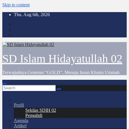
Skip to content
Thu. Aug 6th, 2026
SD Islam Hidayatullah 02
Terwujudnya Generasi “GOLD”, Menuju Insan Khoiru Ummah
Profil
Sekilas SDIH 02
Pengabdi
Agenda
Artikel