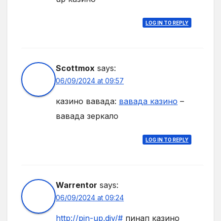
LOG IN TO REPLY
Scottmox
says:
06/09/2024 at 09:57
казино вавада:
вавада казино
–
вавада зеркало
LOG IN TO REPLY
Warrentor
says:
06/09/2024 at 09:24
http://pin-up.diy/#
пинап казино