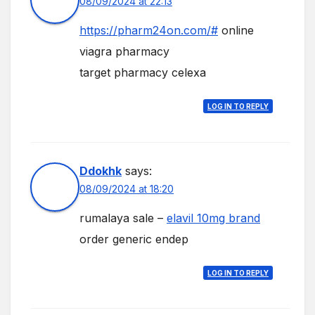
08/09/2024 at 22:13
https://pharm24on.com/#
online
viagra pharmacy
target pharmacy celexa
LOG IN TO REPLY
Ddokhk
says:
08/09/2024 at 18:20
rumalaya sale –
elavil 10mg brand
order generic endep
LOG IN TO REPLY