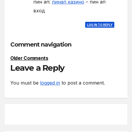
пин ап:
пинап казино
– пин ап
вход
LOG IN TO REPLY
Comment navigation
Older Comments
Leave a Reply
You must be
logged in
to post a comment.