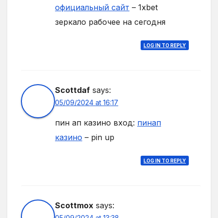
официальный сайт
– 1xbet
зеркало рабочее на сегодня
LOG IN TO REPLY
Scottdaf
says:
05/09/2024 at 16:17
пин ап казино вход:
пинап
казино
– pin up
LOG IN TO REPLY
Scottmox
says:
05/09/2024 at 13:38