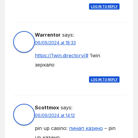
LOG IN TO REPLY
Warrentor
says:
06/09/2024 at 18:33
https://1win.directory/#
1win
зеркало
LOG IN TO REPLY
Scottmox
says:
06/09/2024 at 14:12
pin up casino:
пинап казино
– pin
up казино