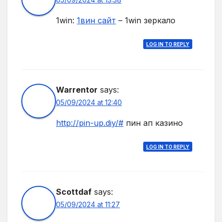
1win:
1вин сайт
– 1win зеркало
LOG IN TO REPLY
Warrentor
says:
05/09/2024 at 12:40
http://pin-up.diy/#
пин ап казино
LOG IN TO REPLY
Scottdaf
says:
05/09/2024 at 11:27