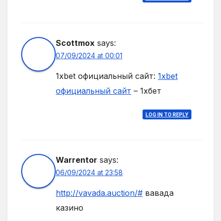
Scottmox
says:
07/09/2024 at 00:01
1xbet официальный сайт:
1xbet
официальный сайт
– 1хбет
LOG IN TO REPLY
Warrentor
says:
06/09/2024 at 23:58
http://vavada.auction/#
вавада
казино