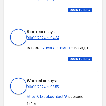
LOG IN TO REPLY
Scottmox
says:
06/09/2024 at 04:34
вавада:
vavada казино
– вавада
LOG IN TO REPLY
Warrentor
says:
06/09/2024 at 03:55
https://1xbet.contact/#
зеркало
1хбет