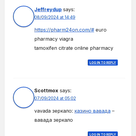
Jeffreydup
says:
08/09/2024 at 14:49
https://pharm24on.com/#
euro
pharmacy viagra
tamoxifen citrate online pharmacy
LOG IN TO REPLY
Scottmox
says:
07/09/2024 at 05:02
vavada зеркало:
казино вавада
–
вавада зеркало
LOG IN TO REPLY