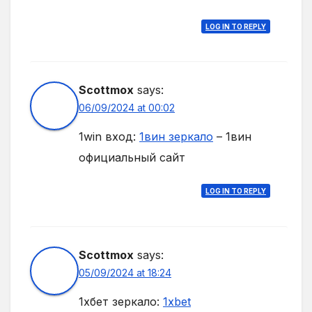
LOG IN TO REPLY
Scottmox
says:
06/09/2024 at 00:02
1win вход:
1вин зеркало
– 1вин
официальный сайт
LOG IN TO REPLY
Scottmox
says:
05/09/2024 at 18:24
1хбет зеркало:
1xbet