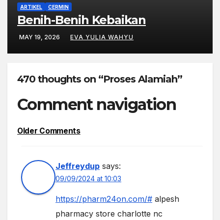
ARTIKEL
CERMIN
Benih-Benih Kebaikan
MAY 19, 2026
EVA YULIA WAHYU
470 thoughts on “Proses Alamiah”
Comment navigation
Older Comments
Jeffreydup
says:
09/09/2024 at 10:03
https://pharm24on.com/#
alpesh
pharmacy store charlotte nc