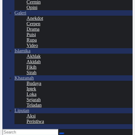
Cermin
Opini
Galeri
Anekdot
Cerpen
Drama
Puisi
Rupa
Video
Islamika
Akhlak
Akidah
Fikih
Sirah
Khazanah
Budaya
Iptek
Loka
Sejarah
Teladan
Liputan
Aksi
Peristiwa