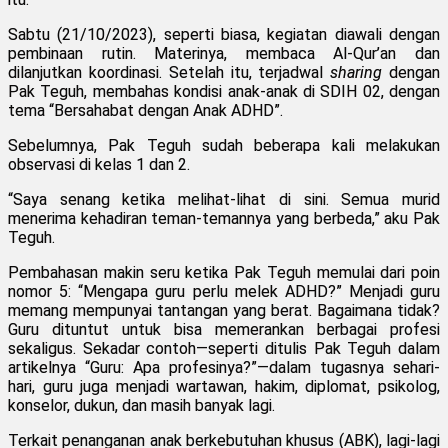
Sabtu (21/10/2023), seperti biasa, kegiatan diawali dengan
pembinaan rutin. Materinya, membaca Al-Qur’an dan
dilanjutkan koordinasi. Setelah itu, terjadwal
sharing
dengan
Pak Teguh, membahas kondisi anak-anak di SDIH 02, dengan
tema “Bersahabat dengan Anak ADHD”.
Sebelumnya, Pak Teguh sudah beberapa kali melakukan
observasi di kelas 1 dan 2.
“Saya senang ketika melihat-lihat di sini. Semua murid
menerima kehadiran teman-temannya yang berbeda,” aku Pak
Teguh.
Pembahasan makin seru ketika Pak Teguh memulai dari poin
nomor 5: “Mengapa guru perlu melek ADHD?” Menjadi guru
memang mempunyai tantangan yang berat. Bagaimana tidak?
Guru dituntut untuk bisa memerankan berbagai profesi
sekaligus. Sekadar contoh—seperti ditulis Pak Teguh dalam
artikelnya “Guru: Apa profesinya?”—dalam tugasnya sehari-
hari, guru juga menjadi wartawan, hakim, diplomat, psikolog,
konselor, dukun, dan masih banyak lagi.
Terkait penanganan anak berkebutuhan khusus (ABK), lagi-lagi