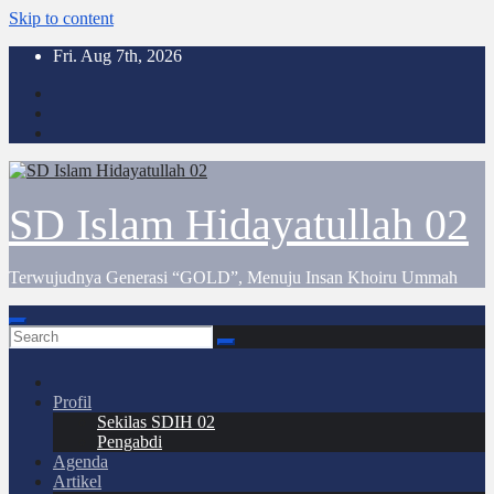
Skip to content
Fri. Aug 7th, 2026
SD Islam Hidayatullah 02
Terwujudnya Generasi “GOLD”, Menuju Insan Khoiru Ummah
Profil
Sekilas SDIH 02
Pengabdi
Agenda
Artikel