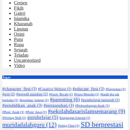
Cerpen
Fikih
Galeri
Islamika
Khazanah
Liputan
Opini
Puisi
Rupa
Sejarah
Teladan
Uncategorized
Video
Tagar
#character_first
(3)
#educate_first
(3)
#Creative Writing
(2)
#Geguritan
(1)
#grit
(2)
#growth mindset
(2)
#Gurit_Bocah
(1)
#Guru Menulis
(1)
#kasih ibu tak
#parenting
(6)
#pembelajar tangguh
(2)
berbalas
(1)
#kesulitan_belajar
(1)
#pendidikan_anak
(3)
#pengasuhan
(3)
#Perkembangan Anak
(1)
#sekolahdasarislamsemarang
(9)
#Puisi_Anak
(1)
#Puisi_Jawa
(1)
gurubelajar
(5)
#Writing Skill
(1)
Kunjungan Literasi
(1)
SD berprestasi
muridadalahguru
(12)
Outing Class
(1)