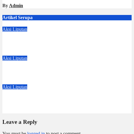
By
Admin
Artikel Serupa
Aksi
Liputan
Monday Clean Nails
Aug 4, 2026
Dwi Jayanti
Aksi
Liputan
Pesantren Vibes
Feb 7, 2026
Dwi Jayanti
Aksi
Liputan
Tes Adab Bertamu
Jan 17, 2026
Dwi Jayanti
Leave a Reply
You must be
logged in
to post a comment.