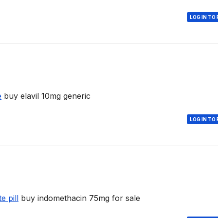
LOG IN TO 
e
buy elavil 10mg generic
LOG IN TO 
e pill
buy indomethacin 75mg for sale