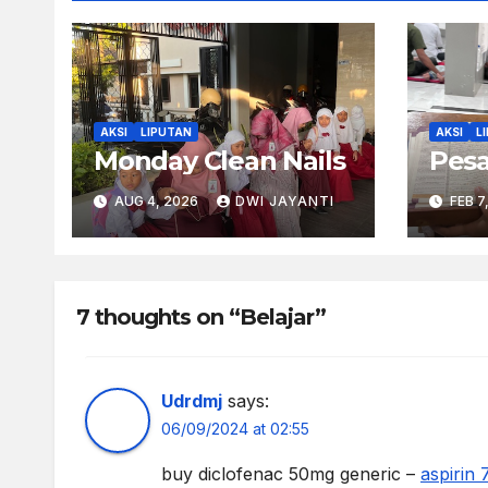
AKSI
LIPUTAN
AKSI
L
Monday Clean Nails
Pesa
AUG 4, 2026
DWI JAYANTI
FEB 7
7 thoughts on “Belajar”
Udrdmj
says:
06/09/2024 at 02:55
buy diclofenac 50mg generic –
aspirin 