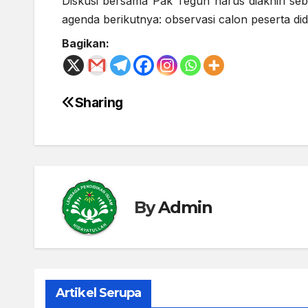
Diskusi bersama Pak Teguh harus diakhiri se
agenda berikutnya: observasi calon peserta d
Bagikan:
Sharing
Post
navigation
By
Admin
Artikel Serupa