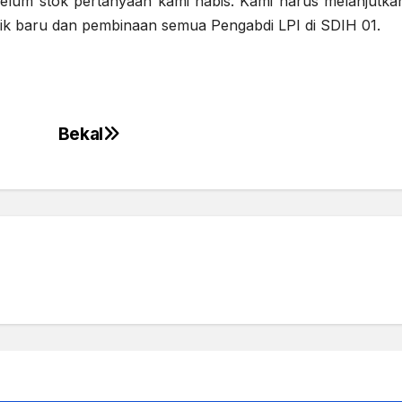
belum stok pertanyaan kami habis. Kami harus melanjutka
idik baru dan pembinaan semua Pengabdi LPI di SDIH 01.
Bekal