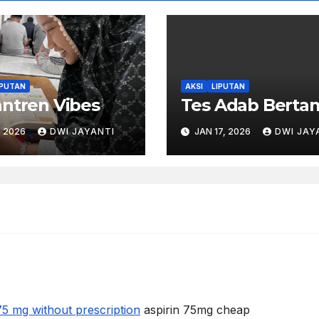
IPUTAN
AKSI
LIPUTAN
ntren Vibes
Tes Adab Berta
, 2026
DWI JAYANTI
JAN 17, 2026
DWI JAY
75 mg without prescription
aspirin 75mg cheap