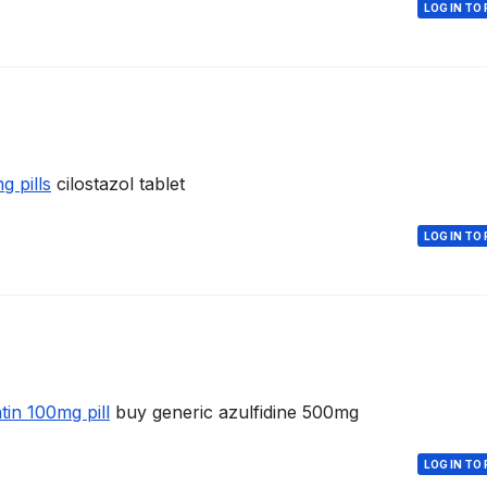
LOG IN TO 
g pills
cilostazol tablet
LOG IN TO 
in 100mg pill
buy generic azulfidine 500mg
LOG IN TO 