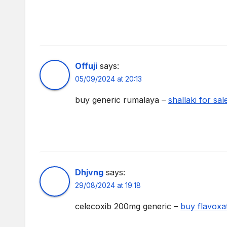
Offuji
says:
05/09/2024 at 20:13
buy generic rumalaya –
shallaki for sal
Dhjvng
says:
29/08/2024 at 19:18
celecoxib 200mg generic –
buy flavoxat