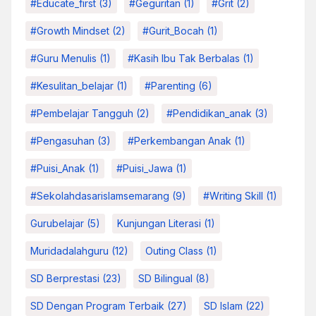
#educate_first
(3)
#Geguritan
(1)
#grit
(2)
#growth Mindset
(2)
#Gurit_Bocah
(1)
#Guru Menulis
(1)
#kasih Ibu Tak Berbalas
(1)
#kesulitan_belajar
(1)
#parenting
(6)
#pembelajar Tangguh
(2)
#pendidikan_anak
(3)
#pengasuhan
(3)
#Perkembangan Anak
(1)
#Puisi_Anak
(1)
#Puisi_Jawa
(1)
#sekolahdasarislamsemarang
(9)
#Writing Skill
(1)
Gurubelajar
(5)
Kunjungan Literasi
(1)
Muridadalahguru
(12)
Outing Class
(1)
SD Berprestasi
(23)
SD Bilingual
(8)
SD Dengan Program Terbaik
(27)
SD Islam
(22)