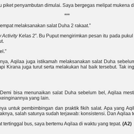
tu piket penyambutan dimulai. Saya bergegas melipat mukena d
***
k sempat melaksanakan salat Duha 2 rakaat.”
 Activity
Kelas 2”. Bu Puput mengirimkan pesan itu pada pukul
t.
l.”
elumnya, Aqilaa juga istikamah melaksanakan salat Duha sebe
i Kirana juga turut serta melakukan hal baik tersebut. Tak ing
 Demi bisa menunaikan salat Duha sebelum bel, Aqilaa mesti 
keinginannya yang lain.
nya untuk pembimbingan dan praktik fikih salat. Apa yang Aq
aknya, salah satunya sudah terjawab: konsistensi. Dan Aqilaa
t tertinggal bus, saya bertemu Aqilaa di waktu yang tepat.
(A2)