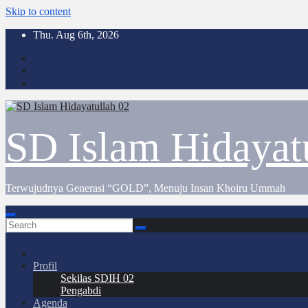
Skip to content
Thu. Aug 6th, 2026
SD Islam Hidayat
Terwujudnya Generasi “GOLD”, Menuju Insan Khoiru Ummah
Profil
Sekilas SDIH 02
Pengabdi
Agenda