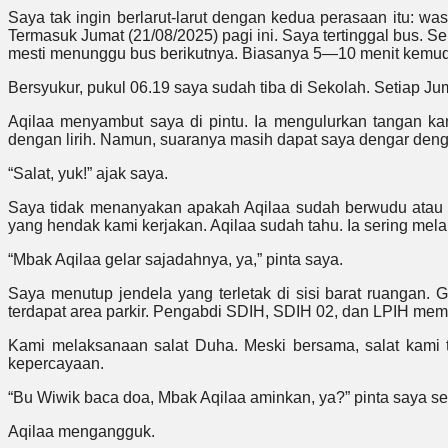
Saya tak ingin berlarut-larut dengan kedua perasaan itu: 
Termasuk Jumat (21/08/2025) pagi ini. Saya tertinggal bus. S
mesti menunggu bus berikutnya. Biasanya 5—10 menit kemud
Bersyukur, pukul 06.19 saya sudah tiba di Sekolah. Setiap J
Aqilaa menyambut saya di pintu. Ia mengulurkan tangan k
dengan lirih. Namun, suaranya masih dapat saya dengar deng
“Salat, yuk!” ajak saya.
Saya tidak menanyakan apakah Aqilaa sudah berwudu atau 
yang hendak kami kerjakan. Aqilaa sudah tahu. Ia sering me
“Mbak Aqilaa gelar sajadahnya, ya,” pinta saya.
Saya menutup jendela yang terletak di sisi barat ruangan. G
terdapat area parkir. Pengabdi SDIH, SDIH 02, dan LPIH memar
Kami melaksanaan salat Duha. Meski bersama, salat kami 
kepercayaan.
“Bu Wiwik baca doa, Mbak Aqilaa aminkan, ya?” pinta saya seu
Aqilaa mengangguk.