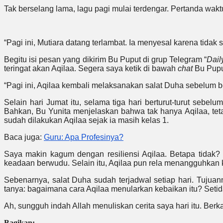
Tak berselang lama, lagu pagi mulai terdengar. Pertanda wak
“Pagi ini, Mutiara datang terlambat. Ia menyesal karena tida
Begitu isi pesan yang dikirim Bu Puput di grup Telegram “
Daily
teringat akan Aqilaa. Segera saya ketik di bawah
chat
Bu Pupu
“Pagi ini, Aqilaa kembali melaksanakan salat Duha sebelum be
Selain hari Jumat itu, selama tiga hari berturut-turut seb
Bahkan, Bu Yunita menjelaskan bahwa tak hanya Aqilaa, tetap
sudah dilakukan Aqilaa sejak ia masih kelas 1.
Baca juga:
Guru: Apa Profesinya?
Saya makin kagum dengan resiliensi Aqilaa. Betapa tidak?
keadaan berwudu. Selain itu, Aqilaa pun rela menangguhkan 
Sebenarnya, salat Duha sudah terjadwal setiap hari. Tujuan
tanya: bagaimana cara Aqilaa menularkan kebaikan itu? Setid
Ah, sungguh indah Allah menuliskan cerita saya hari itu. Berka
Bagikan: