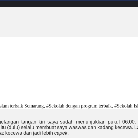
slam terbaik Semarang
,
#Sekolah dengan program terbaik
,
#Sekolah Is
gelangan tangan kiri saya sudah menunjukkan pukul 06.00. 
itu (dulu) selalu membuat saya waswas dan kadang kecewa. Lang
a: kecewa dan jadi lebih
capek
.