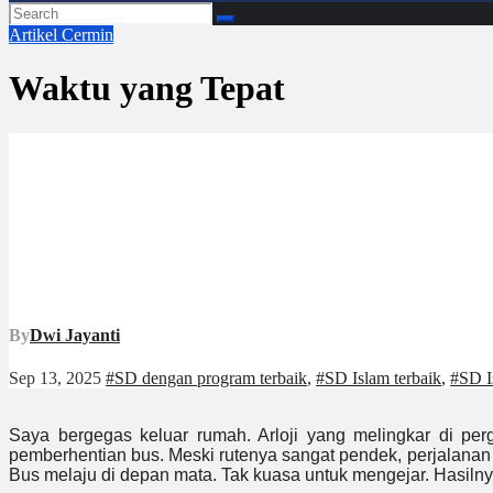
Artikel
Cermin
Waktu yang Tepat
By
Dwi Jayanti
Sep 13, 2025
#SD dengan program terbaik
,
#SD Islam terbaik
,
#SD I
Saya bergegas keluar rumah. Arloji yang melingkar di per
pemberhentian bus. Meski rutenya sangat pendek, perjalanan 
Bus melaju di depan mata. Tak kuasa untuk mengejar. Hasilny