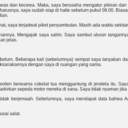
waswas dan kecewa. Maka, saya berusaha mengatur pikiran da
eharusnya, saya sudah siap di halte sebelum pukul 06.00. Biasa
ian.
umat, saya terjadwal piket penyambutan. Masih ada waktu sekit
anannya. Mengajak saya salim
.
Saya sambut uluran tanganny
an jelas.
belum. Beberapa kali (sebelumnya) sempat saya tanyakan dan
laksanakannya dengan saya di ruangan yang sama.
orden berwarna cokelat tua menggantung di jendela itu. Saya t
kirkan sepeda motor mereka di sana. Saya tidak nyaman jika sal
tidak berjemaah. Sebelumnya, saya mendapat data bahwa Aq
sai salat.