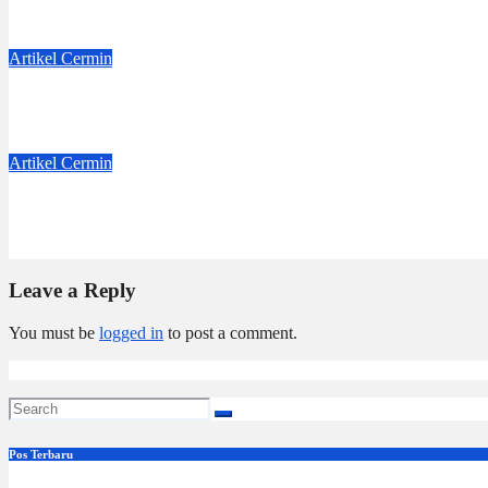
Jul 4, 2026
Dwi Jayanti
Artikel
Cermin
Badge Nama
Jun 6, 2026
Dwi Jayanti
Artikel
Cermin
Benih-Benih Kebaikan
May 19, 2026
Eva Yulia Wahyu
Leave a Reply
You must be
logged in
to post a comment.
Pos Terbaru