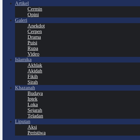
Artikel
Cermin
Opini
Galeri
Anekdot
Cerpen
Drama
Puisi
Rupa
Video
Islamika
Akhlak
Akidah
Fikih
Sirah
Khazanah
Budaya
Iptek
Loka
Sejarah
Teladan
Liputan
Aksi
Peristiwa