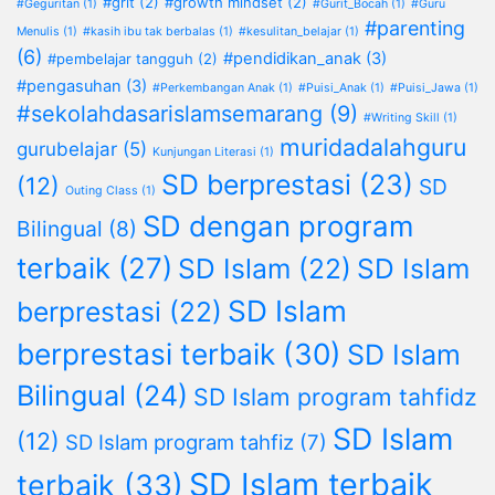
#grit
(2)
#growth mindset
(2)
#Geguritan
(1)
#Gurit_Bocah
(1)
#Guru
#parenting
Menulis
(1)
#kasih ibu tak berbalas
(1)
#kesulitan_belajar
(1)
(6)
#pendidikan_anak
(3)
#pembelajar tangguh
(2)
#pengasuhan
(3)
#Perkembangan Anak
(1)
#Puisi_Anak
(1)
#Puisi_Jawa
(1)
#sekolahdasarislamsemarang
(9)
#Writing Skill
(1)
muridadalahguru
gurubelajar
(5)
Kunjungan Literasi
(1)
SD berprestasi
(23)
(12)
SD
Outing Class
(1)
SD dengan program
Bilingual
(8)
terbaik
(27)
SD Islam
(22)
SD Islam
SD Islam
berprestasi
(22)
berprestasi terbaik
(30)
SD Islam
Bilingual
(24)
SD Islam program tahfidz
SD Islam
(12)
SD Islam program tahfiz
(7)
SD Islam terbaik
terbaik
(33)