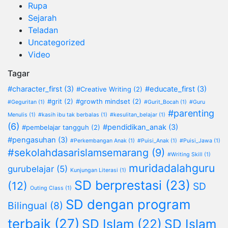
Rupa
Sejarah
Teladan
Uncategorized
Video
Tagar
#character_first
(3)
#educate_first
(3)
#Creative Writing
(2)
#grit
(2)
#growth mindset
(2)
#Geguritan
(1)
#Gurit_Bocah
(1)
#Guru
#parenting
Menulis
(1)
#kasih ibu tak berbalas
(1)
#kesulitan_belajar
(1)
(6)
#pendidikan_anak
(3)
#pembelajar tangguh
(2)
#pengasuhan
(3)
#Perkembangan Anak
(1)
#Puisi_Anak
(1)
#Puisi_Jawa
(1)
#sekolahdasarislamsemarang
(9)
#Writing Skill
(1)
muridadalahguru
gurubelajar
(5)
Kunjungan Literasi
(1)
SD berprestasi
(23)
(12)
SD
Outing Class
(1)
SD dengan program
Bilingual
(8)
terbaik
(27)
SD Islam
(22)
SD Islam