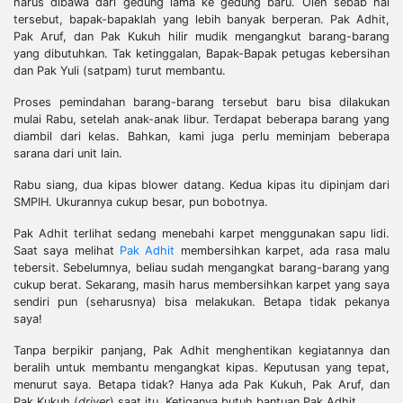
harus dibawa dari gedung lama ke gedung baru. Oleh sebab hal
tersebut, bapak-bapaklah yang lebih banyak berperan. Pak Adhit,
Pak Aruf, dan Pak Kukuh hilir mudik mengangkut barang-barang
yang dibutuhkan. Tak ketinggalan, Bapak-Bapak petugas kebersihan
dan Pak Yuli (satpam) turut membantu.
Proses pemindahan barang-barang tersebut baru bisa dilakukan
mulai Rabu, setelah anak-anak libur. Terdapat beberapa barang yang
diambil dari kelas. Bahkan, kami juga perlu meminjam beberapa
sarana dari unit lain.
Rabu siang, dua kipas blower datang. Kedua kipas itu dipinjam dari
SMPIH. Ukurannya cukup besar, pun bobotnya.
Pak Adhit terlihat sedang menebahi karpet menggunakan sapu lidi.
Saat saya melihat
Pak Adhit
membersihkan karpet, ada rasa malu
tebersit. Sebelumnya, beliau sudah mengangkat barang-barang yang
cukup berat. Sekarang, masih harus membersihkan karpet yang saya
sendiri pun (seharusnya) bisa melakukan. Betapa tidak pekanya
saya!
Tanpa berpikir panjang, Pak Adhit menghentikan kegiatannya dan
beralih untuk membantu mengangkat kipas. Keputusan yang tepat,
menurut saya. Betapa tidak? Hanya ada Pak Kukuh, Pak Aruf, dan
Pak Kukuh (
driver
) saat itu. Ketiganya butuh bantuan Pak Adhit.