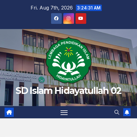
Skip
Fri. Aug 7th, 2026
3:24:32 AM
to
content
SD Islam Hidayatullah 02