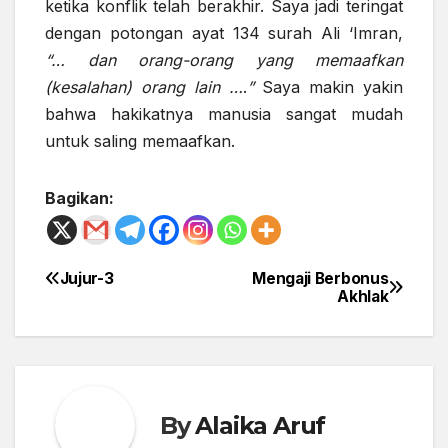
ketika konflik telah berakhir. Saya jadi teringat
dengan potongan ayat 134 surah Ali ‘Imran,
“… dan orang-orang yang memaafkan
(kesalahan) orang lain …
.
”
Saya makin yakin
bahwa hakikatnya manusia sangat mudah
untuk saling memaafkan.
Bagikan:
Jujur-3
Mengaji Berbonus
Post
Akhlak
navigation
By
Alaika Aruf