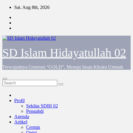
Skip
Sat. Aug 8th, 2026
to
content
SD Islam Hidayatullah 02
Terwujudnya Generasi “GOLD”, Menuju Insan Khoiru Ummah
Profil
Sekilas SDIH 02
Pengabdi
Agenda
Artikel
Cermin
Opini