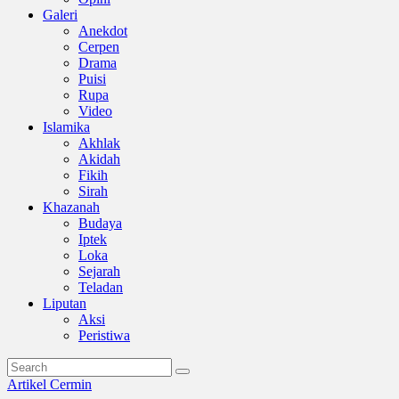
Galeri
Anekdot
Cerpen
Drama
Puisi
Rupa
Video
Islamika
Akhlak
Akidah
Fikih
Sirah
Khazanah
Budaya
Iptek
Loka
Sejarah
Teladan
Liputan
Aksi
Peristiwa
Artikel
Cermin