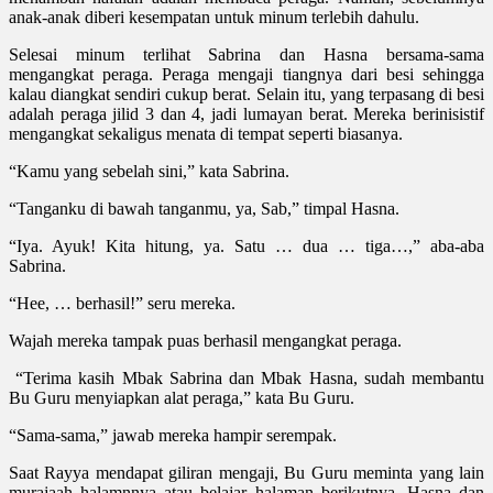
anak-anak diberi kesempatan untuk minum terlebih dahulu.
Selesai minum terlihat Sabrina dan Hasna bersama-sama
mengangkat peraga. Peraga mengaji tiangnya dari besi sehingga
kalau diangkat sendiri cukup berat. Selain itu, yang terpasang di besi
adalah peraga jilid 3 dan 4, jadi lumayan berat. Mereka berinisistif
mengangkat sekaligus menata di tempat seperti biasanya.
“Kamu yang sebelah sini,” kata Sabrina.
“Tanganku di bawah tanganmu, ya, Sab,” timpal Hasna.
“Iya. Ayuk! Kita hitung, ya. Satu … dua … tiga…,” aba-aba
Sabrina.
“Hee, … berhasil!” seru mereka.
Wajah mereka tampak puas berhasil mengangkat peraga.
“Terima kasih Mbak Sabrina dan Mbak Hasna, sudah membantu
Bu Guru menyiapkan alat peraga,” kata Bu Guru.
“Sama-sama,” jawab mereka hampir serempak.
Saat Rayya mendapat giliran mengaji, Bu Guru meminta yang lain
murajaah halamnnya atau belajar halaman berikutnya. Hasna dan