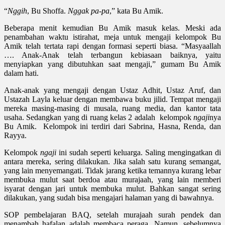
“
Nggih
, Bu Shoffa.
Nggak pa-pa
,” kata Bu Amik.
Beberapa menit kemudian Bu Amik masuk kelas. Meski ada
penambahan waktu istirahat, meja untuk mengaji kelompok Bu
Amik telah tertata rapi dengan formasi seperti biasa. “Masyaallah
…. Anak-Anak telah terbangun kebiasaan baiknya, yaitu
menyiapkan yang dibutuhkan saat mengaji,” gumam Bu Amik
dalam hati.
Anak-anak yang mengaji dengan Ustaz Adhit, Ustaz Aruf, dan
Ustazah Layla keluar dengan membawa buku jilid. Tempat mengaji
mereka masing-masing di musala, ruang media, dan kantor tata
usaha. Sedangkan yang di ruang kelas 2 adalah kelompok
ngaji
nya
Bu Amik. Kelompok ini terdiri dari Sabrina, Hasna, Renda, dan
Rayya.
Kelompok
ngaji
ini sudah seperti keluarga. Saling mengingatkan di
antara mereka, sering dilakukan. Jika salah satu kurang semangat,
yang lain menyemangati. Tidak jarang ketika temannya kurang lebar
membuka mulut saat berdoa atau murajaah, yang lain memberi
isyarat dengan jari untuk membuka mulut. Bahkan sangat sering
dilakukan, yang sudah bisa mengajari halaman yang di bawahnya.
SOP pembelajaran BAQ, setelah murajaah surah pendek dan
menambah hafalan adalah membaca peraga. Namun, sebelumnya