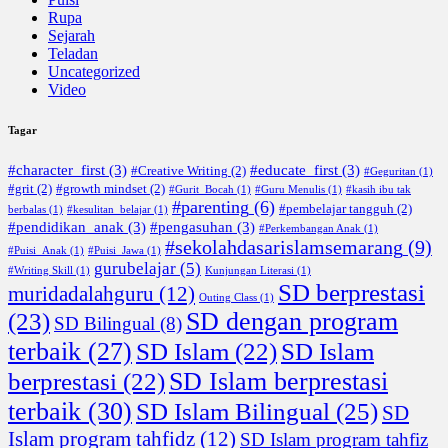
Rupa
Sejarah
Teladan
Uncategorized
Video
Tagar
#character_first
(3)
#educate_first
(3)
#Creative Writing
(2)
#Geguritan
(1)
#grit
(2)
#growth mindset
(2)
#Gurit_Bocah
(1)
#Guru Menulis
(1)
#kasih ibu tak
#parenting
(6)
#pembelajar tangguh
(2)
berbalas
(1)
#kesulitan_belajar
(1)
#pendidikan_anak
(3)
#pengasuhan
(3)
#Perkembangan Anak
(1)
#sekolahdasarislamsemarang
(9)
#Puisi_Anak
(1)
#Puisi_Jawa
(1)
gurubelajar
(5)
#Writing Skill
(1)
Kunjungan Literasi
(1)
SD berprestasi
muridadalahguru
(12)
Outing Class
(1)
SD dengan program
(23)
SD Bilingual
(8)
terbaik
(27)
SD Islam
(22)
SD Islam
SD Islam berprestasi
berprestasi
(22)
terbaik
(30)
SD Islam Bilingual
(25)
SD
Islam program tahfidz
(12)
SD Islam program tahfiz