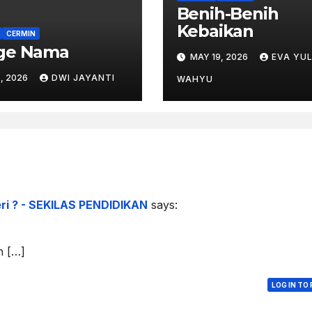
Benih-Benih
Kebaikan
CERMIN
ge Nama
MAY 19, 2026
EVA YUL
, 2026
DWI JAYANTI
WAHYU
i ? - SEKILAS PENDIDIKAN
says:
n […]
LOG IN TO 