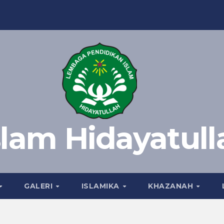
slam Hidayatull
GALERI
ISLAMIKA
KHAZANAH