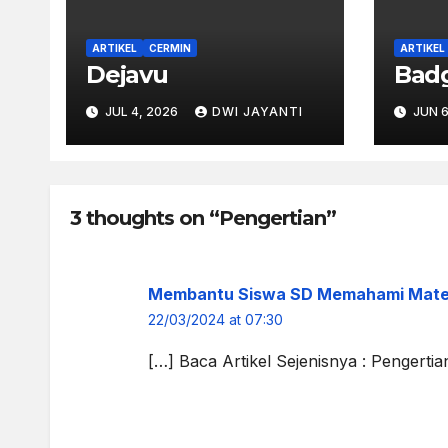
ARTIKEL
CERMIN
ARTIKEL
Dejavu
Bad
JUL 4, 2026
DWI JAYANTI
JUN 6
3 thoughts on “Pengertian”
Membantu Siswa SD Memahami Mater
22/03/2024 at 07:30
[…] Baca Artikel Sejenisnya : Pengertia