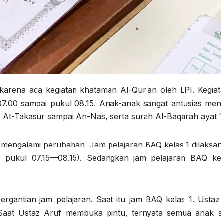
arena ada kegiatan khataman Al-Qur’an oleh LPI. Kegiata
7.00 sampai pukul 08.15. Anak-anak sangat antusias meng
 At-Takasur sampai An-Nas, serta surah Al-Baqarah ayat 1
 mengalami perubahan. Jam pelajaran BAQ kelas 1 dilaksa
l pukul 07.15—08.15). Sedangkan jam pelajaran BAQ ke
ergantian jam pelajaran. Saat itu jam BAQ kelas 1. Ustaz
aat Ustaz Aruf membuka pintu, ternyata semua anak 