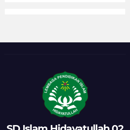
Bersabar,
Akhirnya
Mendapat
Berkah
SD Islam Hidayatullah 02