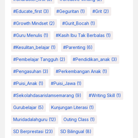
#educate_first
(3)
#Geguritan
(1)
#grit
(2)
#growth Mindset
(2)
#Gurit_Bocah
(1)
#Guru Menulis
(1)
#kasih Ibu Tak Berbalas
(1)
#kesulitan_belajar
(1)
#parenting
(6)
#pembelajar Tangguh
(2)
#pendidikan_anak
(3)
#pengasuhan
(3)
#Perkembangan Anak
(1)
#Puisi_Anak
(1)
#Puisi_Jawa
(1)
#sekolahdasarislamsemarang
(9)
#Writing Skill
(1)
Gurubelajar
(5)
Kunjungan Literasi
(1)
Muridadalahguru
(12)
Outing Class
(1)
SD Berprestasi
(23)
SD Bilingual
(8)