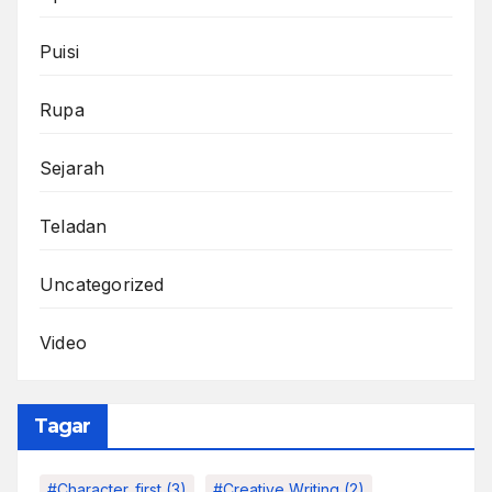
Puisi
Rupa
Sejarah
Teladan
Uncategorized
Video
Tagar
#character_first
(3)
#Creative Writing
(2)