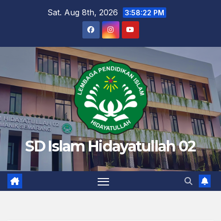
Skip
Sat. Aug 8th, 2026
3:58:23 PM
to
content
SD Islam Hidayatullah 02