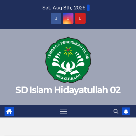
Skip
Sat. Aug 8th, 2026
to
content
SD Islam Hidayatullah 02