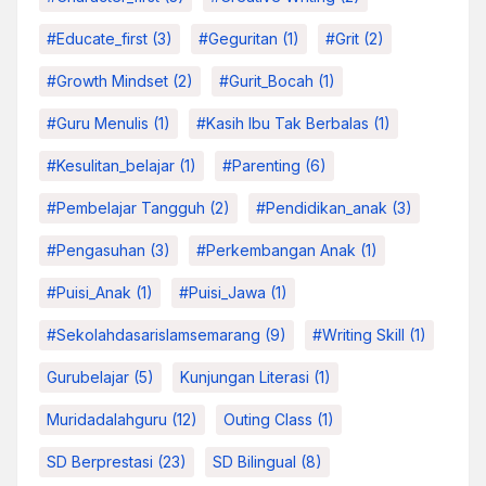
#educate_first
(3)
#Geguritan
(1)
#grit
(2)
#growth Mindset
(2)
#Gurit_Bocah
(1)
#Guru Menulis
(1)
#kasih Ibu Tak Berbalas
(1)
#kesulitan_belajar
(1)
#parenting
(6)
#pembelajar Tangguh
(2)
#pendidikan_anak
(3)
#pengasuhan
(3)
#Perkembangan Anak
(1)
#Puisi_Anak
(1)
#Puisi_Jawa
(1)
#sekolahdasarislamsemarang
(9)
#Writing Skill
(1)
Gurubelajar
(5)
Kunjungan Literasi
(1)
Muridadalahguru
(12)
Outing Class
(1)
SD Berprestasi
(23)
SD Bilingual
(8)