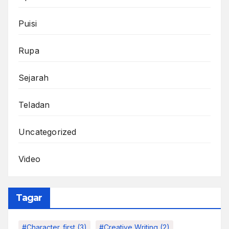
Puisi
Rupa
Sejarah
Teladan
Uncategorized
Video
Tagar
#character_first
(3)
#Creative Writing
(2)