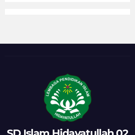
Kebaikan
Berantai
SD Islam Hidayatullah 02