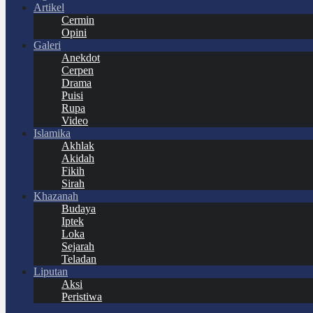
Artikel
Cermin
Opini
Galeri
Anekdot
Cerpen
Drama
Puisi
Rupa
Video
Islamika
Akhlak
Akidah
Fikih
Sirah
Khazanah
Budaya
Iptek
Loka
Sejarah
Teladan
Liputan
Aksi
Peristiwa