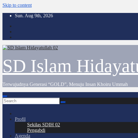
Skip to content
Sun. Aug 9th, 2026
SD Islam Hidayat
Terwujudnya Generasi “GOLD”, Menuju Insan Khoiru Ummah
Profil
Sekilas SDIH 02
Pengabdi
Agenda