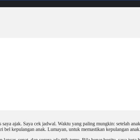
us saya ajak. Saya cek jadwal. Waktu yang paling mungkin: setelah an
Dari bel kepulangan anak. Lumayan, untuk memastikan kepulangan anak
ancar, cepat, dan segera ada titik temu. Bila benar begitu, saya juga b