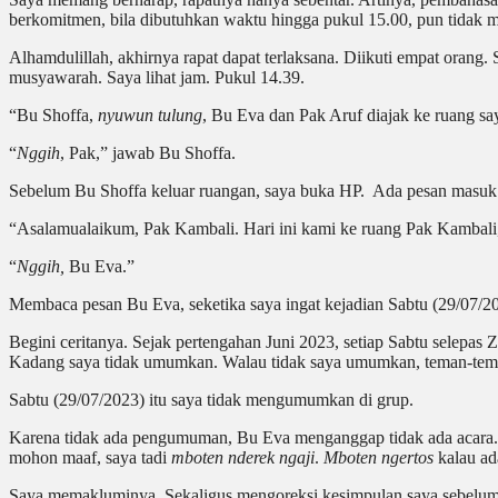
berkomitmen, bila dibutuhkan waktu hingga pukul 15.00, pun tidak m
Alhamdulillah, akhirnya rapat dapat terlaksana. Diikuti empat or
musyawarah. Saya lihat jam. Pukul 14.39.
“Bu Shoffa,
nyuwun tulung
, Bu Eva dan Pak Aruf diajak ke ruang say
“
Nggih
, Pak,” jawab Bu
Shoffa
.
Sebelum Bu Shoffa keluar ruangan, saya buka HP. Ada pesan masuk
“Asalamualaikum, Pak Kambali. Hari ini kami ke ruang Pak Kambal
“
Nggih,
Bu Eva.”
Membaca pesan Bu Eva, seketika saya ingat kejadian Sabtu (29/07/202
Begini ceritanya. Sejak pertengahan Juni 2023, setiap Sabtu selepa
Kadang saya tidak umumkan. Walau tidak saya umumkan, teman-tem
Sabtu (29/07/2023) itu saya tidak mengumumkan di grup.
Karena tidak ada pengumuman, Bu Eva menganggap tidak ada acara.
mohon maaf, saya tadi
mboten nderek ngaji
.
Mboten ngertos
kalau a
Saya memakluminya. Sekaligus mengoreksi kesimpulan saya sebelumnya