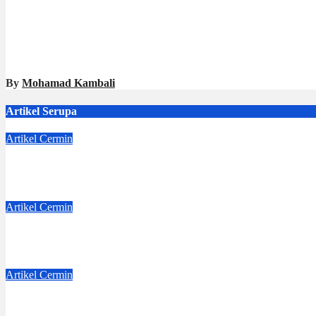
By
Mohamad Kambali
Artikel Serupa
Artikel
Cermin
Langkah Kecil Lea
Aug 8, 2026
Dwi Jayanti
Artikel
Cermin
Dejavu
Jul 4, 2026
Dwi Jayanti
Artikel
Cermin
Badge Nama