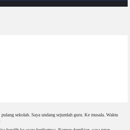
ak pulang sekolah. Saya undang sejumlah guru.
Ke musala
. Waktu
.
isa beralih
ke
acara berikutnya. Namun demikian, saya tetap