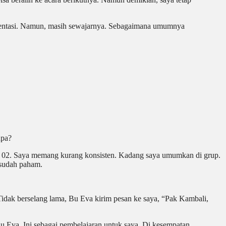
umentasi. Namun, masih sewajarnya. Sebagaimana umumnya
apa?
 SD 02. Saya memang kurang konsisten. Kadang saya umumkan di grup.
 sudah paham.
 Tidak berselang lama, Bu Eva kirim pesan ke saya, “Pak Kambali,
u Eva. Ini sebagai pembelajaran untuk saya. Di kesempatan