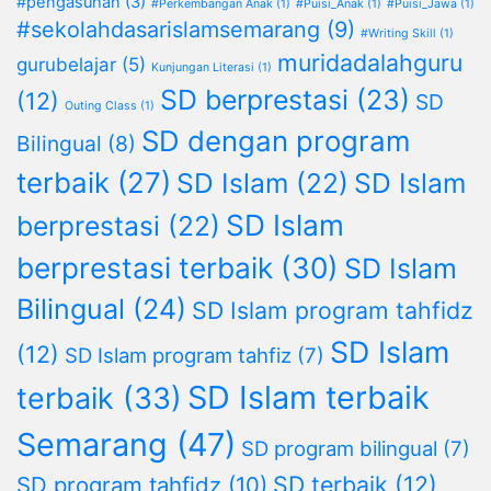
#pengasuhan
(3)
#Perkembangan Anak
(1)
#Puisi_Anak
(1)
#Puisi_Jawa
(1)
#sekolahdasarislamsemarang
(9)
#Writing Skill
(1)
muridadalahguru
gurubelajar
(5)
Kunjungan Literasi
(1)
SD berprestasi
(23)
(12)
SD
Outing Class
(1)
SD dengan program
Bilingual
(8)
terbaik
(27)
SD Islam
(22)
SD Islam
SD Islam
berprestasi
(22)
berprestasi terbaik
(30)
SD Islam
Bilingual
(24)
SD Islam program tahfidz
SD Islam
(12)
SD Islam program tahfiz
(7)
SD Islam terbaik
terbaik
(33)
Semarang
(47)
SD program bilingual
(7)
SD terbaik
(12)
SD program tahfidz
(10)