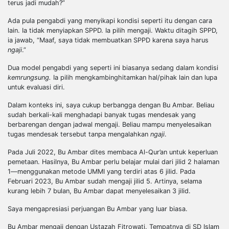
terus jadi mudah?”
Ada pula pengabdi yang menyikapi kondisi seperti itu dengan cara
lain. Ia tidak menyiapkan SPPD. Ia pilih mengaji. Waktu ditagih SPPD,
ia jawab, “Maaf, saya tidak membuatkan SPPD karena saya harus
ngaji
.”
Dua model pengabdi yang seperti ini biasanya sedang dalam kondisi
kemrungsung
.
Ia pilih mengkambinghitamkan hal/pihak lain dan lupa
untuk evaluasi diri.
Dalam konteks ini, saya cukup berbangga dengan Bu Ambar. Beliau
sudah berkali-kali menghadapi banyak tugas mendesak yang
berbarengan
dengan jadwal mengaji. Beliau mampu menyelesaikan
tugas mendesak
tersebut tanpa
mengalahkan
ngaji
.
Pada Juli 2022, Bu Ambar dites membaca
Al-Qur’an
untuk keperluan
pemetaan. Hasilnya, Bu Ambar perlu belajar mulai dari jilid 2 halaman
1—menggunakan metode UMMI yang terdiri atas 6 jilid. Pada
Februari 2023, Bu Ambar sudah mengaji jilid 5. Artinya, selama
kurang lebih 7 bulan, Bu Ambar dapat menyelesaikan 3 jilid.
Saya mengapresiasi perjuangan Bu Ambar yang luar biasa.
Bu Ambar mengaji dengan Ustazah Fitrowati. Tempatnya di SD Islam