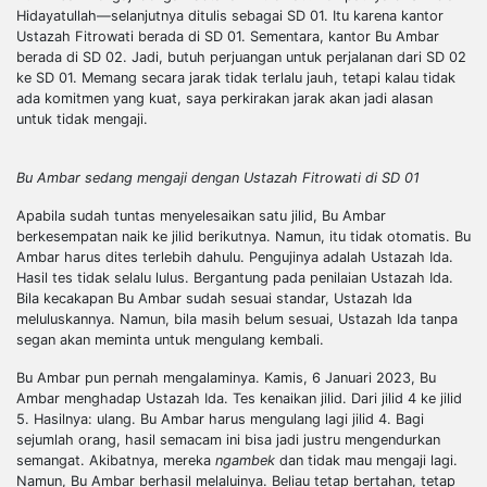
Hidayatullah—selanjutnya ditulis sebagai
SD 01
. Itu karena kantor
Ustazah Fitrowati berada di
SD 01
.
Sementara,
kantor Bu Ambar
berada di SD 02. Jadi, butuh perjuangan untuk perjalanan dari SD 02
ke
SD 01
. Memang secara jarak tidak terlalu jauh, tetapi kalau tidak
ada komitmen yang kuat, saya perkirakan jarak akan jadi alasan
untuk tidak mengaji.
Bu Ambar sedang mengaji dengan Ustazah Fitrowati di SD 01
Apabila sudah tuntas menyelesaikan satu jilid,
Bu Ambar
berkesempatan naik ke jilid berikutnya. Namun, itu tidak otomatis. Bu
Ambar harus dites terlebih dahulu.
Pengujinya
adalah Ustazah Ida.
Hasil tes tidak selalu lulus. Bergantung pada penilaian Ustazah Ida.
Bila kecakapan Bu Ambar
sudah sesuai standar, Ustazah Ida
meluluskannya. Namun, bila masih belum sesuai, Ustazah Ida tanpa
segan akan meminta untuk mengulang kembali.
Bu Ambar pun pernah mengalaminya. Kamis, 6 Januari 2023, Bu
Ambar menghadap Ustazah Ida. Tes kenaikan jilid. Dari jilid
4 ke
jilid
5. Hasilnya: ulang. Bu Ambar harus mengulang lagi jilid 4. Bagi
sejumlah orang, hasil semacam ini
bisa jadi
justru mengendurkan
semangat.
Akibatnya, mereka
ngambek
dan tidak mau mengaji lagi.
Namun, Bu Ambar berhasil melaluinya. Beliau tetap bertahan, tetap