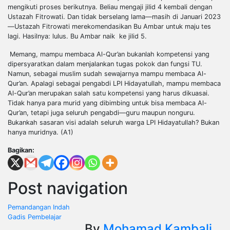
mengikuti proses berikutnya. Beliau mengaji jilid 4 kembali dengan
Ustazah Fitrowat
i. Dan
tidak berselang lama—masih di Januari 2023
—Ustazah Fitrowati merekomendasikan Bu Ambar untuk maju tes
lagi. Hasilnya: lulus. Bu Ambar naik
ke
jilid 5.
Memang, mampu membaca
Al-Qur’an
bukanlah kompetensi yang
dipersyaratkan dalam menjalankan
tugas pokok dan fungsi
TU.
Namun, sebagai muslim sudah sewajarnya mampu membaca
Al-
Qur’an
. Apalagi sebagai pengabdi LPI Hidayatullah, mampu membaca
Al-Qur’an
merupakan salah satu kompetensi yang harus dikuasai.
Tidak hanya para murid yang dibimbing untuk bisa membaca
Al-
Qur’an
, tetapi juga seluruh
pengabdi
—guru maupun nonguru.
Bukankah sasaran visi adalah seluruh warga LPI Hidayatullah? Bukan
hanya muridnya. (A1)
Bagikan:
Post navigation
Pemandangan Indah
Gadis Pembelajar
By
Mohamad Kambali