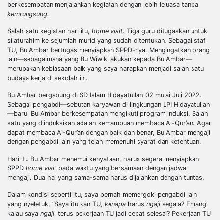
berkesempatan menjalankan kegiatan dengan lebih leluasa tanpa
kemrungsung.
Salah satu kegiatan hari itu,
home visit
. Tiga guru ditugaskan untuk
silaturahim ke sejumlah murid yang sudah ditentukan. Sebagai staf
TU, Bu Ambar bertugas menyiapkan SPPD-nya. Mengingatkan orang
lain—sebagaimana yang Bu Wiwik lakukan kepada Bu Ambar—
merupakan kebiasaan baik yang saya
harapkan
menjadi salah satu
budaya kerja di sekolah ini.
Bu Ambar bergabung di SD Islam Hidayatullah 02 mulai Juli 2022.
Sebagai pengabdi—sebutan karyawan di lingkungan LPI Hidayatullah
—baru, Bu Ambar berkesempatan mengikuti program induksi. Salah
satu yang diinduksikan adalah kemampuan membaca
Al-Qur’an
. Agar
dapat membaca
Al-Qur’an
dengan baik dan benar, Bu Ambar mengaji
dengan pengabdi lain yang telah memenuhi syarat dan ketentuan.
Hari itu Bu Ambar menemui kenyataan, harus segera menyiapkan
SPPD
home visit
pada waktu yang bersamaan dengan jadwal
mengaji. Dua hal yang sama-sama harus dijalankan dengan tuntas.
Dalam kondisi seperti itu, saya pernah memergoki pengabdi lain
yang nyeletuk, “Saya itu kan TU,
kenapa
harus
ngaji
segala? Emang
kalau saya
ngaji
, terus pekerjaan TU jadi cepat selesai? Pekerjaan TU