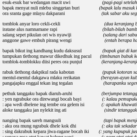
esuk-esuk bar wedangan macit uwi
(pagi-pagi setelah 
bapak menyat nuli mlebu singgetan buri
(bapak lalu masuk ke
ora sranta gage mlayu dakparani
(tak sabar aku seger
tomblok anyar loro cekli-cekli
(dua keranjang baru 
iratane alus namnamane rapi
(bilah-bilah bambunya 
salang sepet pikulan ori wis nyawiji
(salang dari sabut kelap
anggone gawe embuh pirang wengi
(entah berapa hari b
bapak bikut ing kandhang kudu daksusul
(bapak giat di kandan
tumpukan tlethong mawur dikedhuk ing pacul
(timbunan bubuk koto
tomblok-tomblokku diisi peres ora punjul
(keranjang-keranjangk
rabuk tlethong dakpikul rada kabotan
(pupuk kotoran sapi kup
mentul-mentul dakgawa mlaku rerikatan
(berayun-ayun kubawa 
pangajapku enggal tekan ing tegalan
(harapanku segera sam
pethuk tanggaku bapak diaruh-aruhi
(
berjumpa tetangg
: yen ngrabuke ora direwangi bocah bayi
(
: kalau pemupuka
: apa wedi dhelene ing tembe ora gelem isi
(
: apakah khawatir
aloke tanggaku jan nylekit ing ati
(sindir tetangga
nanging bapak sareh mangsuli
(
tapi bapak men
: aku ora mung ngrabuk dhele kok dhi
(: aku tak sekada
: sing dakrabuk kepara jiwa-ragane bocah iki
(: yang kupupuk jus
: supaya rosa otot kawat balung wesi
(: agar otot-otot 