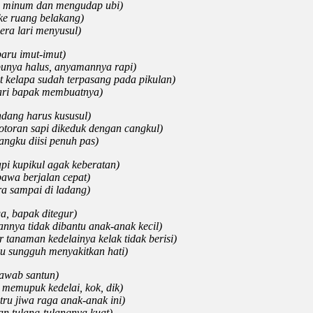
minum dan mengudap ubi)
 ruang belakang)
a lari menyusul)
imut-imut)
halus, anyamannya rapi)
a sudah terpasang pada pikulan)
apak membuatnya)
g harus kususul)
ran sapi dikeduk dengan cangkul)
u diisi penuh pas)
ikul agak keberatan)
berjalan cepat)
pai di ladang)
a, bapak ditegur)
nnya tidak dibantu anak-anak kecil)
 tanaman kedelainya kelak tidak berisi)
ku sungguh menyakitkan hati)
jawab santun)
r memupuk kedelai, kok, dik)
tru jiwa raga anak-anak ini)
dan tulang-tulangnya kuat)