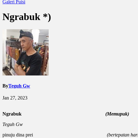
Galeri
Puisi
Ngrabuk *)
By
Teguh Gw
Jan 27, 2023
Ngrabuk
(
Memupuk)
Teguh Gw
pinuju dina prei
(bertepatan hari 