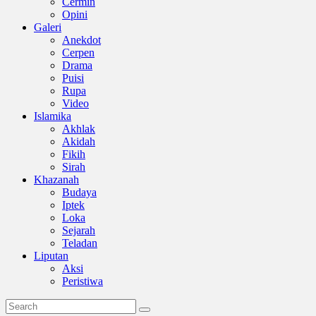
Cermin
Opini
Galeri
Anekdot
Cerpen
Drama
Puisi
Rupa
Video
Islamika
Akhlak
Akidah
Fikih
Sirah
Khazanah
Budaya
Iptek
Loka
Sejarah
Teladan
Liputan
Aksi
Peristiwa