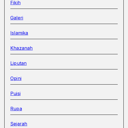
Fikih
Galeri
Islamika
Khazanah
Liputan
Opini
Puisi
Rupa
Sejarah