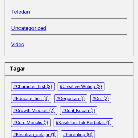
Teladan
Uncategorized
Video
Tagar
#character_first
(3)
#Creative Writing
(2)
#educate_first
(3)
#Geguritan
(1)
#grit
(2)
#growth Mindset
(2)
#Gurit_Bocah
(1)
#Guru Menulis
(1)
#kasih Ibu Tak Berbalas
(1)
#kesulitan_belajar
(1)
#parenting
(6)