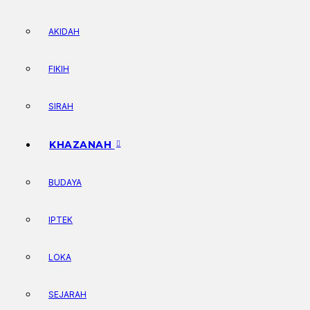
AKIDAH
FIKIH
SIRAH
KHAZANAH
BUDAYA
IPTEK
LOKA
SEJARAH