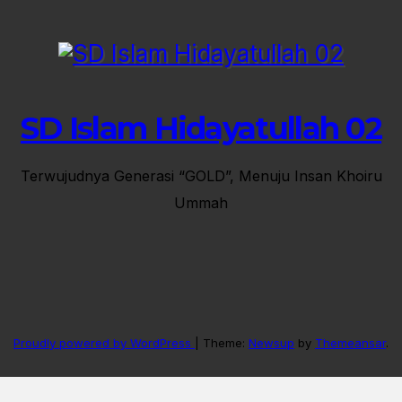
SD Islam Hidayatullah 02
Terwujudnya Generasi “GOLD”, Menuju Insan Khoiru
Ummah
Proudly powered by WordPress
|
Theme:
Newsup
by
Themeansar
.