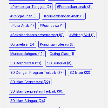
#pembelajar Tangguh
(2)
#pendidikan_anak
(3)
#pengasuhan
(3)
#Perkembangan Anak
(1)
#Puisi_Anak
(1)
#Puisi_Jawa
(1)
#sekolahdasarislamsemarang
(9)
#Writing Skill
(1)
Gurubelajar
(5)
Kunjungan Literasi
(1)
Muridadalahguru
(12)
Outing Class
(1)
SD Berprestasi
(23)
SD Bilingual
(8)
SD Dengan Program Terbaik
(27)
SD Islam
(22)
SD Islam Berprestasi
(22)
SD Islam Berprestasi Terbaik
(30)
SD Islam Bilingual
(24)