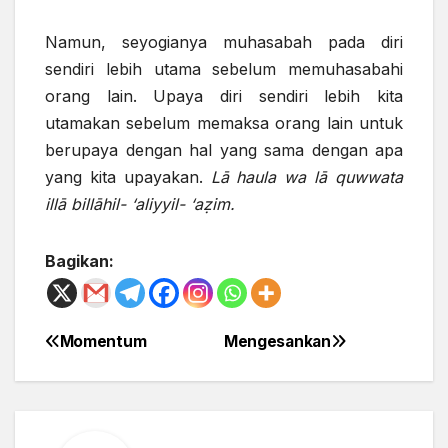
Namun, seyogianya muhasabah pada diri
sendiri lebih utama sebelum memuhasabahi
orang lain. Upaya diri sendiri lebih kita
utamakan sebelum memaksa orang lain untuk
berupaya dengan hal yang sama dengan apa
yang kita upayakan.
L
ā haula wa lā quwwata
illā billāhil- ‘aliyyil- ‘a
ẓ
im.
Bagikan:
Momentum
Mengesankan
Post
navigation