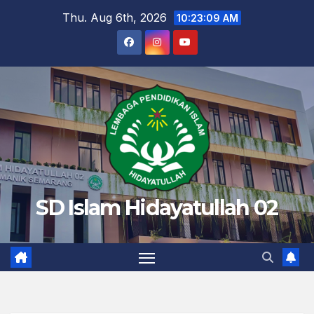
Skip
Thu. Aug 6th, 2026
10:23:10 AM
to
content
SD Islam Hidayatullah 02