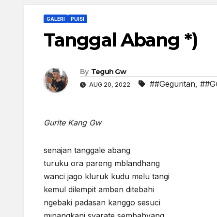
GALERI
PUISI
Tanggal Abang *)
By
Teguh Gw
##Geguritan
,
##G
AUG 20, 2022
Gurite Kang Gw
senajan tanggale abang (wa
turuku ora pareng mblandhang (t
wanci jago kluruk kudu melu tangi (s
kemul dilempit amben ditebahi (sel
ngebaki padasan kanggo sesuci (m
minangkani syarate sembahyang (s