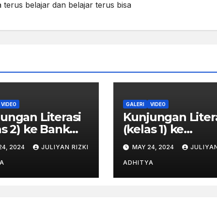
 terus belajar dan belajar terus bisa
VIDEO
GALERI
VIDEO
ungan Literasi
Kunjungan Liter
as 2) ke Bank
(kelas 1) ke
nesia
Perpustakaan
24, 2024
JULIYAN RIZKI
MAY 24, 2024
JULIYAN
Provinsi Jawa
Tengah
A
ADHITYA