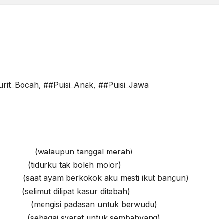
urit_Bocah
,
##Puisi_Anak
,
##Puisi_Jawa
laupun tanggal merah)
idurku tak boleh molor)
aat ayam berkokok aku mesti ikut bangun)
imut dilipat kasur ditebah)
engisi padasan untuk berwudu)
ebagai syarat untuk sembahyang)