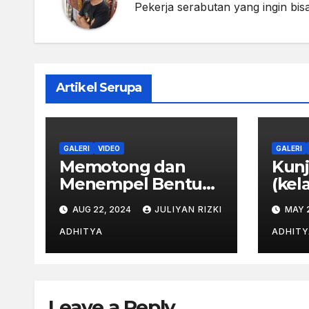
Pekerja serabutan yang ingin bisa
Artikel Serupa
GALERI
VIDEO
GALERI
Memotong dan
Kunj
Menempel Bentuk
(kel
Lebah
Indo
AUG 22, 2024
JULIYAN RIZKI
MAY 
ADHITYA
ADHITY
Leave a Reply