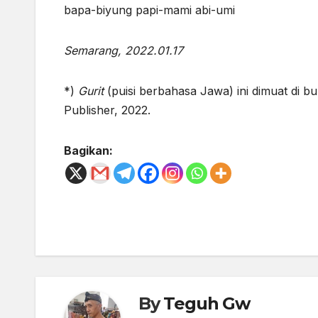
bapa-biyung papi-mami abi-umi (
Semarang, 2022.01.17
*)
Gurit
(puisi berbahasa Jawa) ini dimuat di b
Publisher, 2022.
Bagikan:
Post
navigation
By
Teguh Gw