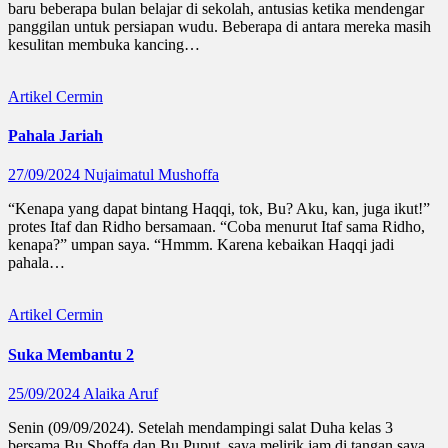
baru beberapa bulan belajar di sekolah, antusias ketika mendengar
panggilan untuk persiapan wudu. Beberapa di antara mereka masih
kesulitan membuka kancing…
Artikel
Cermin
Pahala Jariah
27/09/2024
Nujaimatul Mushoffa
“Kenapa yang dapat bintang Haqqi, tok, Bu? Aku, kan, juga ikut!”
protes Itaf dan Ridho bersamaan. “Coba menurut Itaf sama Ridho,
kenapa?” umpan saya. “Hmmm. Karena kebaikan Haqqi jadi
pahala…
Artikel
Cermin
Suka Membantu 2
25/09/2024
Alaika Aruf
Senin (09/09/2024). Setelah mendampingi salat Duha kelas 3
bersama Bu Shoffa dan Bu Puput, saya melirik jam di tangan saya.