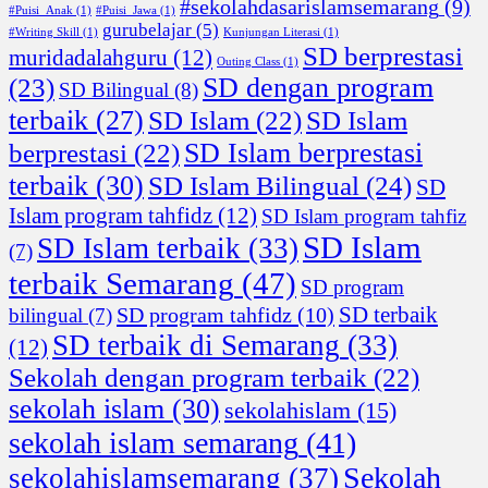
#sekolahdasarislamsemarang
(9)
#Puisi_Anak
(1)
#Puisi_Jawa
(1)
gurubelajar
(5)
#Writing Skill
(1)
Kunjungan Literasi
(1)
SD berprestasi
muridadalahguru
(12)
Outing Class
(1)
SD dengan program
(23)
SD Bilingual
(8)
terbaik
(27)
SD Islam
(22)
SD Islam
SD Islam berprestasi
berprestasi
(22)
terbaik
(30)
SD Islam Bilingual
(24)
SD
Islam program tahfidz
(12)
SD Islam program tahfiz
SD Islam
SD Islam terbaik
(33)
(7)
terbaik Semarang
(47)
SD program
SD terbaik
SD program tahfidz
(10)
bilingual
(7)
SD terbaik di Semarang
(33)
(12)
Sekolah dengan program terbaik
(22)
sekolah islam
(30)
sekolahislam
(15)
sekolah islam semarang
(41)
Sekolah
sekolahislamsemarang
(37)