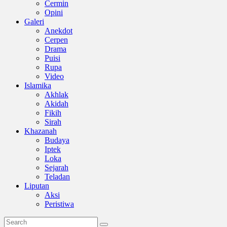
Cermin
Opini
Galeri
Anekdot
Cerpen
Drama
Puisi
Rupa
Video
Islamika
Akhlak
Akidah
Fikih
Sirah
Khazanah
Budaya
Iptek
Loka
Sejarah
Teladan
Liputan
Aksi
Peristiwa