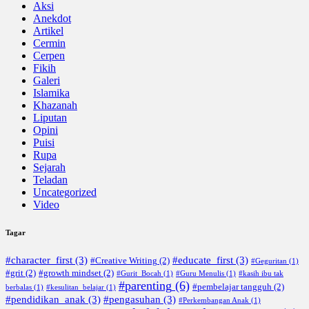
Aksi
Anekdot
Artikel
Cermin
Cerpen
Fikih
Galeri
Islamika
Khazanah
Liputan
Opini
Puisi
Rupa
Sejarah
Teladan
Uncategorized
Video
Tagar
#character_first
(3)
#educate_first
(3)
#Creative Writing
(2)
#Geguritan
(1)
#grit
(2)
#growth mindset
(2)
#Gurit_Bocah
(1)
#Guru Menulis
(1)
#kasih ibu tak
#parenting
(6)
#pembelajar tangguh
(2)
berbalas
(1)
#kesulitan_belajar
(1)
#pendidikan_anak
(3)
#pengasuhan
(3)
#Perkembangan Anak
(1)