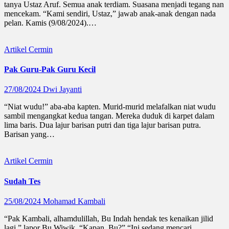
tanya Ustaz Aruf. Semua anak terdiam. Suasana menjadi tegang nan
mencekam. “Kami sendiri, Ustaz,” jawab anak-anak dengan nada
pelan. Kamis (9/08/2024).…
Artikel
Cermin
Pak Guru-Pak Guru Kecil
27/08/2024
Dwi Jayanti
“Niat wudu!” aba-aba kapten. Murid-murid melafalkan niat wudu
sambil mengangkat kedua tangan. Mereka duduk di karpet dalam
lima baris. Dua lajur barisan putri dan tiga lajur barisan putra.
Barisan yang…
Artikel
Cermin
Sudah Tes
25/08/2024
Mohamad Kambali
“Pak Kambali, alhamdulillah, Bu Indah hendak tes kenaikan jilid
lagi,” lapor Bu Wiwik. “Kapan, Bu?” “Ini sedang mencari