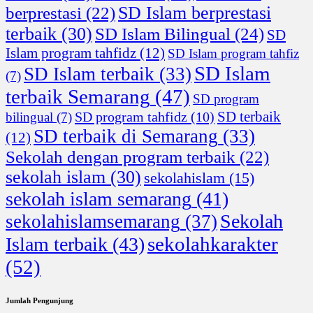
SD Islam berprestasi
berprestasi
(22)
terbaik
(30)
SD Islam Bilingual
(24)
SD
Islam program tahfidz
(12)
SD Islam program tahfiz
SD Islam
SD Islam terbaik
(33)
(7)
terbaik Semarang
(47)
SD program
SD terbaik
SD program tahfidz
(10)
bilingual
(7)
SD terbaik di Semarang
(33)
(12)
Sekolah dengan program terbaik
(22)
sekolah islam
(30)
sekolahislam
(15)
sekolah islam semarang
(41)
Sekolah
sekolahislamsemarang
(37)
sekolahkarakter
Islam terbaik
(43)
(52)
Jumlah Pengunjung