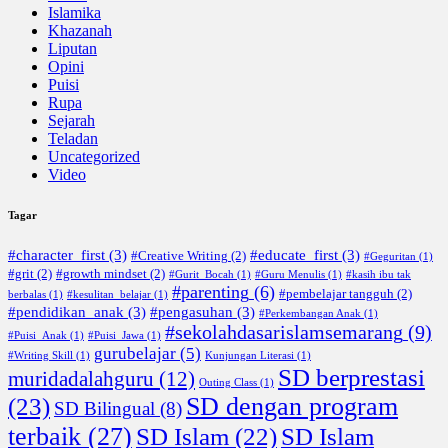
Islamika
Khazanah
Liputan
Opini
Puisi
Rupa
Sejarah
Teladan
Uncategorized
Video
Tagar
#character_first
(3)
#educate_first
(3)
#Creative Writing
(2)
#Geguritan
(1)
#grit
(2)
#growth mindset
(2)
#Gurit_Bocah
(1)
#Guru Menulis
(1)
#kasih ibu tak
#parenting
(6)
#pembelajar tangguh
(2)
berbalas
(1)
#kesulitan_belajar
(1)
#pendidikan_anak
(3)
#pengasuhan
(3)
#Perkembangan Anak
(1)
#sekolahdasarislamsemarang
(9)
#Puisi_Anak
(1)
#Puisi_Jawa
(1)
gurubelajar
(5)
#Writing Skill
(1)
Kunjungan Literasi
(1)
SD berprestasi
muridadalahguru
(12)
Outing Class
(1)
SD dengan program
(23)
SD Bilingual
(8)
terbaik
(27)
SD Islam
(22)
SD Islam