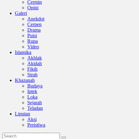
Cermin
Opini
Galeri
Anekdot
Cerpen
Drama
Puisi
Rupa
Video
Islamika
Akhlak
Akidah
Fikih
Sirah
Khazanah
Budaya
Iptek
Loka
Sejarah
Teladan
Liputan
Aksi
Peristiwa