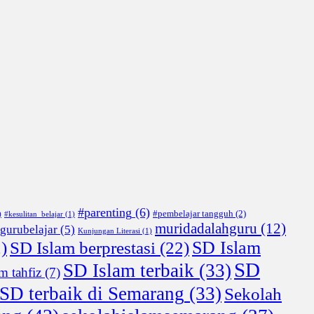
#parenting
(6)
#pembelajar tangguh
(2)
)
#kesulitan_belajar
(1)
muridadalahguru
(12)
gurubelajar
(5)
Kunjungan Literasi
(1)
SD Islam
)
SD Islam berprestasi
(22)
SD
SD Islam terbaik
(33)
m tahfiz
(7)
SD terbaik di Semarang
(33)
Sekolah