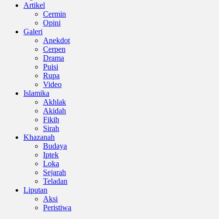
Artikel
Cermin
Opini
Galeri
Anekdot
Cerpen
Drama
Puisi
Rupa
Video
Islamika
Akhlak
Akidah
Fikih
Sirah
Khazanah
Budaya
Iptek
Loka
Sejarah
Teladan
Liputan
Aksi
Peristiwa