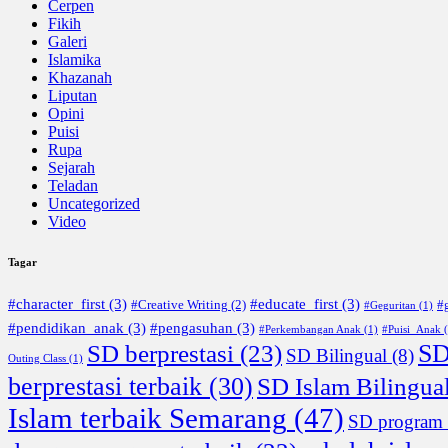
Cerpen
Fikih
Galeri
Islamika
Khazanah
Liputan
Opini
Puisi
Rupa
Sejarah
Teladan
Uncategorized
Video
Tagar
#character_first
(3)
#educate_first
(3)
#Creative Writing
(2)
#g
#Geguritan
(1)
#pendidikan_anak
(3)
#pengasuhan
(3)
#Perkembangan Anak
(1)
#Puisi_Anak
(
SD
SD berprestasi
(23)
SD Bilingual
(8)
Outing Class
(1)
berprestasi terbaik
(30)
SD Islam Bilingua
Islam terbaik Semarang
(47)
SD program 