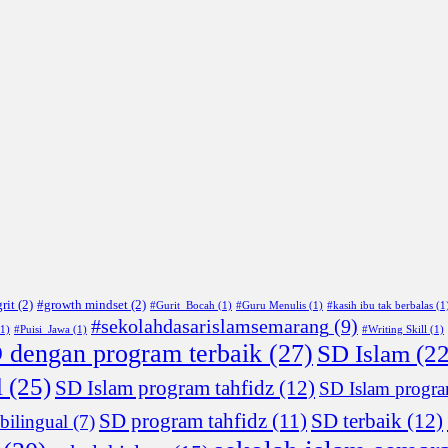
rit
(2)
#growth mindset
(2)
#Gurit_Bocah
(1)
#Guru Menulis
(1)
#kasih ibu tak berbalas
(1
#sekolahdasarislamsemarang
(9)
1)
#Puisi_Jawa
(1)
#Writing Skill
(1)
 dengan program terbaik
(27)
SD Islam
(22
l
(25)
SD Islam program tahfidz
(12)
SD Islam progra
SD program tahfidz
(11)
SD terbaik
(12)
bilingual
(7)