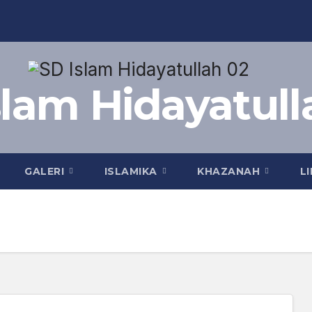
slam Hidayatull
GALERI
ISLAMIKA
KHAZANAH
L