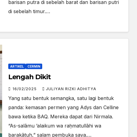
barisan putra di sebelah barat dan barisan putri
di sebelah timur.…
ARTIKEL
CERMIN
Lengah Dikit
16/02/2025
JULIYAN RIZKI ADHITYA
Yang satu bentuk semangka, satu lagi bentuk
panda: kemasan permen yang Adys dan Celline
bawa ketika BAQ. Mereka dapat dari Nirmala.
“As-salāmu ’alaikum wa raḥmatullāhi wa
barakātuh,” salam pembuka saya.…