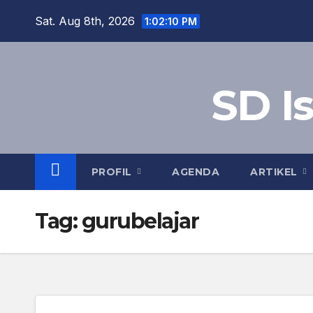
Skip
Sat. Aug 8th, 2026
1:02:11 PM
to
content
SD I
PROFIL
AGENDA
ARTIKEL
Tag:
gurubelajar