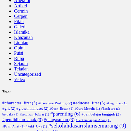
Anekdot
Artikel
Cermin
Cerpen
Fikih
Galeri
Islamika
Khazanah
Liputan
Opini
Puisi
Rupa
Sejarah
Teladan
Uncategorized
Video
Tagar
#character_first
(3)
#educate_first
(3)
#Creative Writing
(2)
#Geguritan
(1)
#grit
(2)
#growth mindset
(2)
#Gurit_Bocah
(1)
#Guru Menulis
(1)
#kasih ibu tak
#parenting
(6)
#pembelajar tangguh
(2)
berbalas
(1)
#kesulitan_belajar
(1)
#pendidikan_anak
(3)
#pengasuhan
(3)
#Perkembangan Anak
(1)
#sekolahdasarislamsemarang
(9)
#Puisi_Anak
(1)
#Puisi_Jawa
(1)