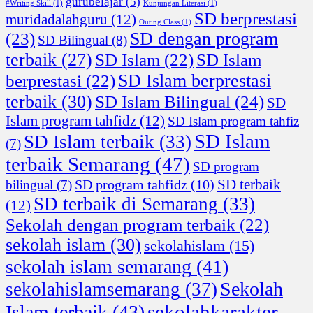
gurubelajar
(5)
#Writing Skill
(1)
Kunjungan Literasi
(1)
SD berprestasi
muridadalahguru
(12)
Outing Class
(1)
SD dengan program
(23)
SD Bilingual
(8)
terbaik
(27)
SD Islam
(22)
SD Islam
SD Islam berprestasi
berprestasi
(22)
terbaik
(30)
SD Islam Bilingual
(24)
SD
Islam program tahfidz
(12)
SD Islam program tahfiz
SD Islam
SD Islam terbaik
(33)
(7)
terbaik Semarang
(47)
SD program
SD terbaik
SD program tahfidz
(10)
bilingual
(7)
SD terbaik di Semarang
(33)
(12)
Sekolah dengan program terbaik
(22)
sekolah islam
(30)
sekolahislam
(15)
sekolah islam semarang
(41)
Sekolah
sekolahislamsemarang
(37)
sekolahkarakter
Islam terbaik
(43)