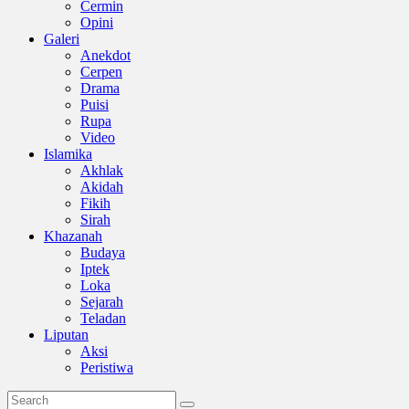
Cermin
Opini
Galeri
Anekdot
Cerpen
Drama
Puisi
Rupa
Video
Islamika
Akhlak
Akidah
Fikih
Sirah
Khazanah
Budaya
Iptek
Loka
Sejarah
Teladan
Liputan
Aksi
Peristiwa