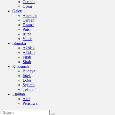
Cermin
Opini
Galeri
Anekdot
Cerpen
Drama
Puisi
Rupa
Video
Islamika
Akhlak
Akidah
Fikih
Sirah
Khazanah
Budaya
Iptek
Loka
Sejarah
Teladan
Liputan
Aksi
Peristiwa