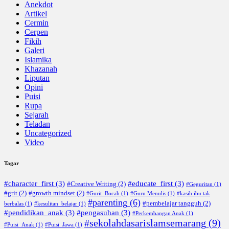
Anekdot
Artikel
Cermin
Cerpen
Fikih
Galeri
Islamika
Khazanah
Liputan
Opini
Puisi
Rupa
Sejarah
Teladan
Uncategorized
Video
Tagar
#character_first
(3)
#educate_first
(3)
#Creative Writing
(2)
#Geguritan
(1)
#grit
(2)
#growth mindset
(2)
#Gurit_Bocah
(1)
#Guru Menulis
(1)
#kasih ibu tak
#parenting
(6)
#pembelajar tangguh
(2)
berbalas
(1)
#kesulitan_belajar
(1)
#pendidikan_anak
(3)
#pengasuhan
(3)
#Perkembangan Anak
(1)
#sekolahdasarislamsemarang
(9)
#Puisi_Anak
(1)
#Puisi_Jawa
(1)