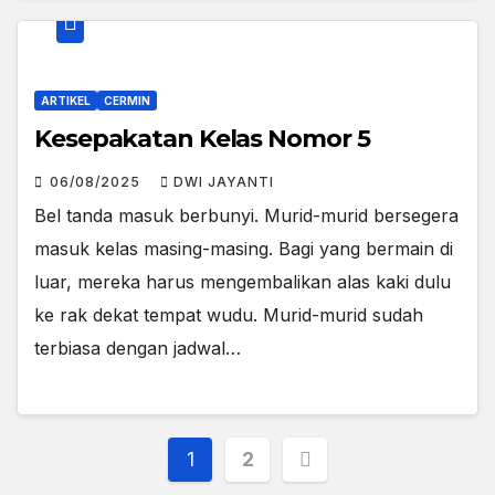
ARTIKEL
CERMIN
Kesepakatan Kelas Nomor 5
06/08/2025
DWI JAYANTI
Bel tanda masuk berbunyi. Murid-murid bersegera
masuk kelas masing-masing. Bagi yang bermain di
luar, mereka harus mengembalikan alas kaki dulu
ke rak dekat tempat wudu. Murid-murid sudah
terbiasa dengan jadwal…
Posts
1
2