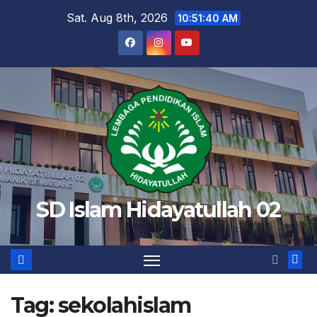
Skip
Sat. Aug 8th, 2026
10:51:41 AM
to
content
SD Islam Hidayatullah 02
Tag:
sekolahislam