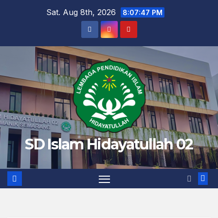
Skip
Sat. Aug 8th, 2026
8:07:48 PM
to
content
SD Islam Hidayatullah 02