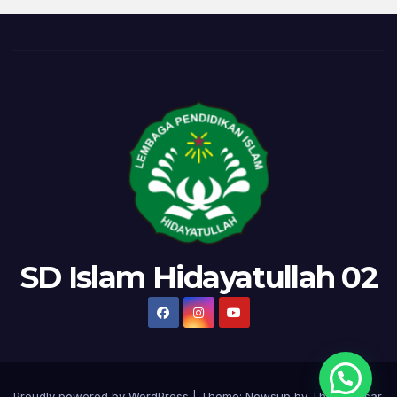
SD Islam Hidayatullah 02
Proudly powered by WordPress
|
Theme:
Newsup
by
Themeansar
.