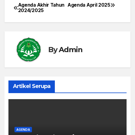
Agenda Akhir Tahun
Agenda April 2025
Post
2024/2025
navigation
By
Admin
Artikel Serupa
AGENDA