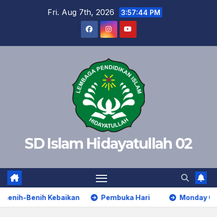
Skip
Fri. Aug 7th, 2026
3:57:44 PM
to
content
SD Islam Hidayatullah 02
-Benih Kebaikan
Pembuka Hari
Monday Clean Nai