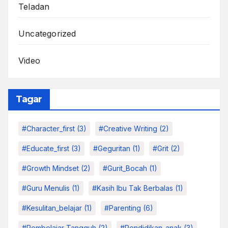
Teladan
Uncategorized
Video
Tagar
#character_first
(3)
#Creative Writing
(2)
#educate_first
(3)
#Geguritan
(1)
#grit
(2)
#growth Mindset
(2)
#Gurit_Bocah
(1)
#Guru Menulis
(1)
#kasih Ibu Tak Berbalas
(1)
#kesulitan_belajar
(1)
#parenting
(6)
#pembelajar Tangguh
(2)
#pendidikan_anak
(3)