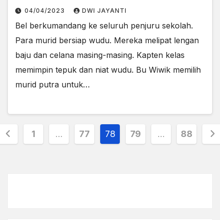
04/04/2023
DWI JAYANTI
Bel berkumandang ke seluruh penjuru sekolah.
Para murid bersiap wudu. Mereka melipat lengan
baju dan celana masing-masing. Kapten kelas
memimpin tepuk dan niat wudu. Bu Wiwik memilih
murid putra untuk…
Posts
1
…
77
78
79
…
88
pagination