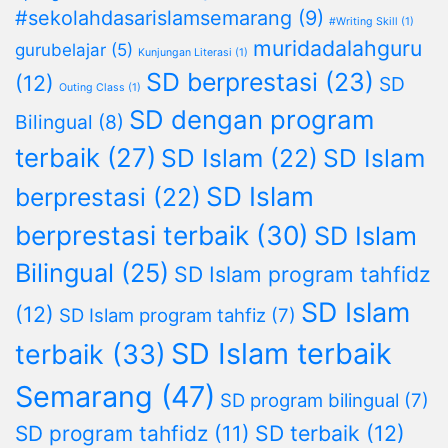
#sekolahdasarislamsemarang
(9)
#Writing Skill
(1)
muridadalahguru
gurubelajar
(5)
Kunjungan Literasi
(1)
SD berprestasi
(23)
(12)
SD
Outing Class
(1)
SD dengan program
Bilingual
(8)
terbaik
(27)
SD Islam
(22)
SD Islam
SD Islam
berprestasi
(22)
berprestasi terbaik
(30)
SD Islam
Bilingual
(25)
SD Islam program tahfidz
SD Islam
(12)
SD Islam program tahfiz
(7)
SD Islam terbaik
terbaik
(33)
Semarang
(47)
SD program bilingual
(7)
SD terbaik
(12)
SD program tahfidz
(11)