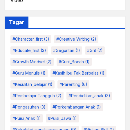
Video
Tagar
#character_first
(3)
#Creative Writing
(2)
#educate_first
(3)
#Geguritan
(1)
#grit
(2)
#growth Mindset
(2)
#Gurit_Bocah
(1)
#Guru Menulis
(1)
#kasih Ibu Tak Berbalas
(1)
#kesulitan_belajar
(1)
#parenting
(6)
#pembelajar Tangguh
(2)
#pendidikan_anak
(3)
#pengasuhan
(3)
#Perkembangan Anak
(1)
#Puisi_Anak
(1)
#Puisi_Jawa
(1)
#sekolahdasarislamsemarang
(9)
#Writing Skill
(1)