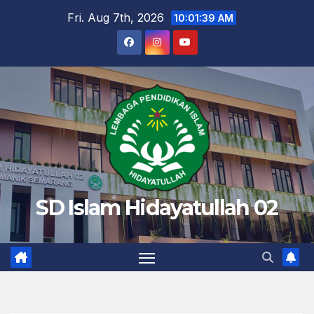
Skip
Fri. Aug 7th, 2026
10:01:40 AM
to
content
SD Islam Hidayatullah 02