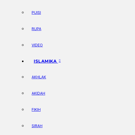
PUISI
RUPA
VIDEO
ISLAMIKA
AKHLAK
AKIDAH
FIKIH
SIRAH