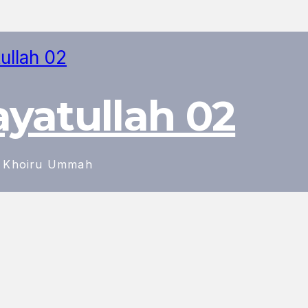
ayatullah 02
n Khoiru Ummah