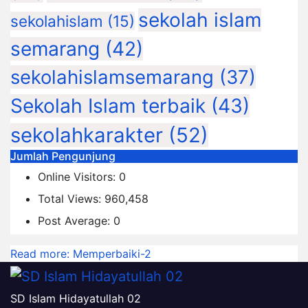
sekolah islam
sekolahislam
(15)
semarang
(42)
sekolahislamsemarang
(37)
Sekolah Islam terbaik
(43)
sekolahkarakter
(52)
Jumlah Pengunjung
Online Visitors:
0
Total Views:
960,458
Post Average:
0
Read more
: Memperbaiki-2
SD Islam Hidayatullah 02