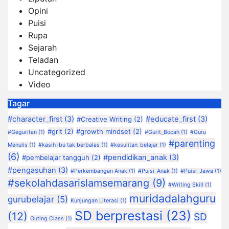
Opini
Puisi
Rupa
Sejarah
Teladan
Uncategorized
Video
Tagar
#character_first
(3)
#educate_first
(3)
#Creative Writing
(2)
#grit
(2)
#growth mindset
(2)
#Geguritan
(1)
#Gurit_Bocah
(1)
#Guru
#parenting
Menulis
(1)
#kasih ibu tak berbalas
(1)
#kesulitan_belajar
(1)
(6)
#pendidikan_anak
(3)
#pembelajar tangguh
(2)
#pengasuhan
(3)
#Perkembangan Anak
(1)
#Puisi_Anak
(1)
#Puisi_Jawa
(1)
#sekolahdasarislamsemarang
(9)
#Writing Skill
(1)
muridadalahguru
gurubelajar
(5)
Kunjungan Literasi
(1)
SD berprestasi
(23)
(12)
SD
Outing Class
(1)