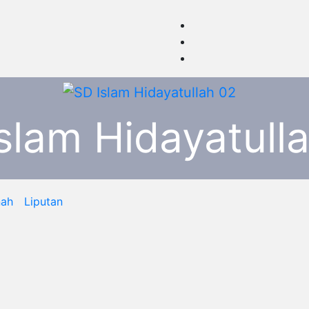
slam Hidayatull
nah
Liputan