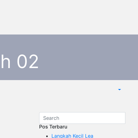
ah 02
Pos Terbaru
Langkah Kecil Lea