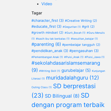
Video
Tagar
#character_first
(3)
#Creative Writing
(2)
#educate_first
(3)
#grit
(2)
#Geguritan
(1)
#growth mindset
(2)
#Gurit_Bocah
(1)
#Guru Menulis
(1)
#kasih ibu tak berbalas
(1)
#kesulitan_belajar
(1)
#parenting
(6)
#pembelajar tangguh
(2)
#pendidikan_anak
(3)
#pengasuhan
(3)
#Perkembangan Anak
(1)
#Puisi_Anak
(1)
#Puisi_Jawa
(1)
#sekolahdasarislamsemarang
(9)
gurubelajar
(5)
#Writing Skill
(1)
Kunjungan
muridadalahguru
(12)
Literasi
(1)
SD berprestasi
Outing Class
(1)
SD
(23)
SD Bilingual
(8)
dengan program terbaik