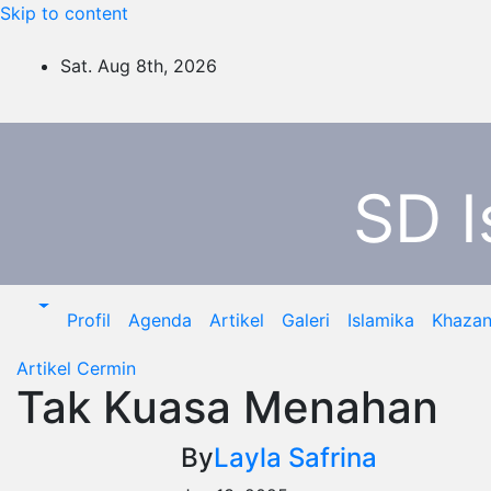
Skip to content
Sat. Aug 8th, 2026
SD I
Profil
Agenda
Artikel
Galeri
Islamika
Khaza
Artikel
Cermin
Tak Kuasa Menahan
By
Layla Safrina