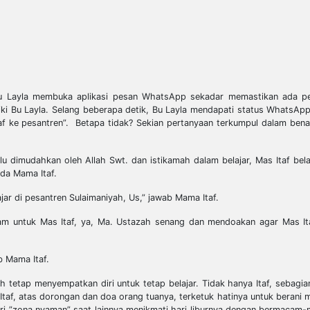
Bu Layla membuka aplikasi pesan WhatsApp sekadar memastikan ada pe
iki Bu Layla. Selang beberapa detik, Bu Layla mendapati status WhatsA
Itaf ke pesantren”. Betapa tidak? Sekian pertanyaan terkumpul dalam ben
u dimudahkan oleh Allah Swt. dan istikamah dalam belajar, Mas Itaf bela
da Mama Itaf.
jar di pesantren Sulaimaniyah, Us,” jawab Mama Itaf.
alam untuk Mas Itaf, ya, Ma. Ustazah senang dan mendoakan agar Mas I
b Mama Itaf.
 tetap menyempatkan diri untuk tetap belajar. Tidak hanya Itaf, sebagian
taf, atas dorongan dan doa orang tuanya, terketuk hatinya untuk berani
ri ”zona nyaman” saat lainnya menikmati hari liburnya dengan bermacam-