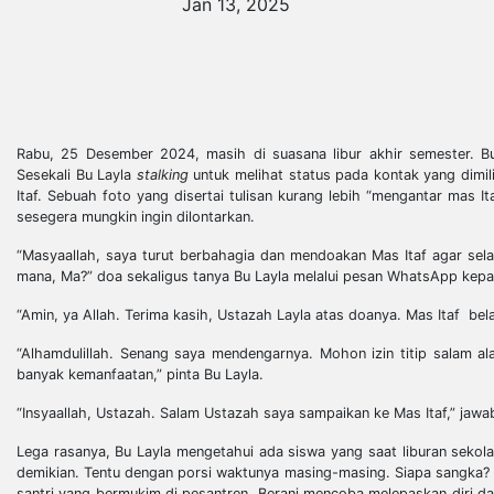
Jan 13, 2025
Rabu, 25 Desember 2024, masih di suasana libur akhir semester. 
Sesekali Bu Layla
stalking
untuk melihat status pada kontak yang dimil
Itaf. Sebuah foto yang disertai tulisan kurang lebih “mengantar mas 
sesegera mungkin ingin dilontarkan.
“Masyaallah, saya turut berbahagia dan mendoakan Mas Itaf agar selal
mana, Ma?” doa sekaligus tanya Bu Layla melalui pesan WhatsApp kepa
“Amin, ya Allah. Terima kasih, Ustazah Layla atas doanya. Mas Itaf bela
“Alhamdulillah. Senang saya mendengarnya. Mohon izin titip salam 
banyak kemanfaatan,” pinta Bu Layla.
“Insyaallah, Ustazah. Salam Ustazah saya sampaikan ke Mas Itaf,” jawa
Lega rasanya, Bu Layla mengetahui ada siswa yang saat liburan sekolah
demikian. Tentu dengan porsi waktunya masing-masing. Siapa sangka? I
santri yang bermukim di pesantren. Berani mencoba melepaskan diri da