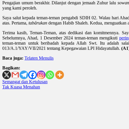
Pengajian umum berakhir. Dilanjut dengan jemaah Zuhur lalu
sowa
yang kami peroleh.
Saya salut kepada teman-teman pengabdi SDIH 02. Walau hari Ahad,
atas. Pertama,
tabārukan
dengan Habib Shaleh. Kedua, menguatkan ad
Terima kasih, Teman-Teman, atas dedikasi dan komitmennya. Say
Sebelumnya, Ahad, 1 Desember 2024 teman-teman mengikuti
peri
teman-teman untuk beribadah kepada Allah Swt. Itu adalah sal
013/A.1/YAY/VII/2021 tentang Kepegawaian LPI Hidayatullah.
(A1
Baca juga:
Telaten Menulis
Bagikan:
Post
Semangat dan Ketulusan
Tak Kuasa Menahan
navigation