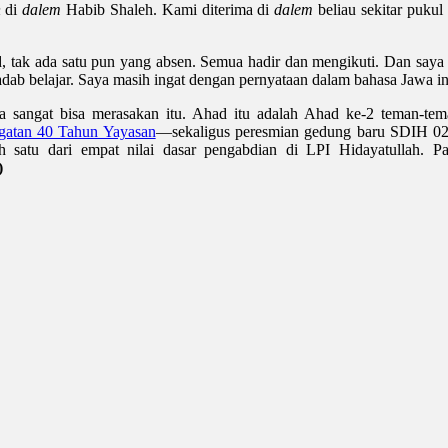
n
di
dalem
Habib Shaleh. Kami diterima di
dalem
beliau sekitar pukul
 tak ada satu pun yang absen. Semua hadir dan mengikuti. Dan saya s
ab belajar. Saya masih ingat dengan pernyataan dalam bahasa Jawa in
a sangat bisa merasakan itu. Ahad itu adalah Ahad ke-2 teman-tem
ngatan 40 Tahun Yayasan
—sekaligus peresmian gedung baru SDIH 02.
ah satu dari empat nilai dasar pengabdian di LPI Hidayatullah. 
)