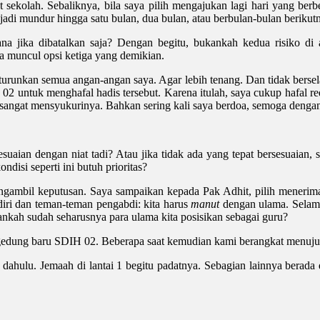
at sekolah. Sebaliknya, bila saya pilih mengajukan lagi hari yang be
 jadi mundur hingga satu bulan, dua bulan, atau berbulan-bulan berikut
 jika dibatalkan saja? Dengan begitu, bukankah kedua risiko di a
ga muncul opsi ketiga yang demikian.
turunkan semua angan-angan saya. Agar lebih tenang. Dan tidak bersel
 untuk menghafal hadis tersebut. Karena itulah, saya cukup hafal re
saya sangat mensyukurinya. Bahkan sering kali saya berdoa, semoga de
suaian dengan niat tadi? Atau jika tidak ada yang tepat bersesuaian,
isi seperti ini butuh prioritas?
mengambil keputusan. Saya sampaikan kepada Pak Adhit, pilih meneri
diri dan teman-teman pengabdi: kita harus
manut
dengan ulama. Selama
nkah sudah seharusnya para ulama kita posisikan sebagai guru?
 gedung baru SDIH 02. Beberapa saat kemudian kami berangkat menuju
 dahulu. Jemaah di lantai 1 begitu padatnya. Sebagian lainnya berada d