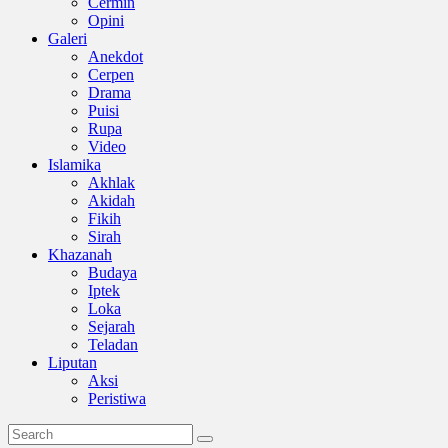
Cermin
Opini
Galeri
Anekdot
Cerpen
Drama
Puisi
Rupa
Video
Islamika
Akhlak
Akidah
Fikih
Sirah
Khazanah
Budaya
Iptek
Loka
Sejarah
Teladan
Liputan
Aksi
Peristiwa