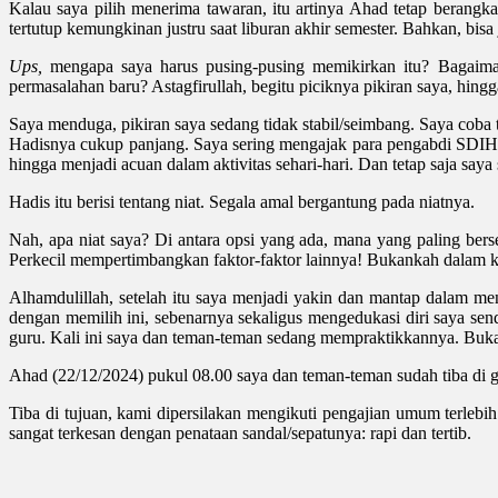
Kalau saya pilih menerima tawaran, itu artinya Ahad tetap berangk
tertutup kemungkinan justru saat liburan akhir semester. Bahkan, bisa
Ups,
mengapa saya harus pusing-pusing memikirkan itu? Bagaimana
permasalahan baru? Astagfirullah, begitu piciknya pikiran saya, hing
Saya menduga, pikiran saya sedang tidak stabil/seimbang. Saya coba 
Hadisnya cukup panjang. Saya sering mengajak para pengabdi SDIH 02
hingga menjadi acuan dalam aktivitas sehari-hari. Dan tetap saja 
Hadis itu berisi tentang niat. Segala amal bergantung pada niatnya.
Nah, apa niat saya? Di antara opsi yang ada, mana yang paling berse
Perkecil mempertimbangkan faktor-faktor lainnya! Bukankah dalam kond
Alhamdulillah, setelah itu saya menjadi yakin dan mantap dalam 
dengan memilih ini, sebenarnya sekaligus mengedukasi diri saya sen
guru. Kali ini saya dan teman-teman sedang mempraktikkannya. Buka
Ahad (22/12/2024) pukul 08.00 saya dan teman-teman sudah tiba di
Tiba di tujuan, kami dipersilakan mengikuti pengajian umum terlebih
sangat terkesan dengan penataan sandal/sepatunya: rapi dan tertib.