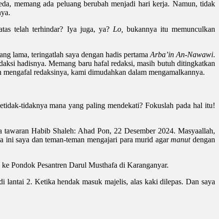
rbeda, memang ada peluang berubah menjadi hari kerja. Namun, tidak
nya.
tas telah terhindar? Iya juga, ya?
Lo,
bukannya itu memunculkan
ang lama, teringatlah saya dengan hadis pertama
Arba’in An-Nawawi
.
daksi hadisnya. Memang baru hafal redaksi, masih butuh ditingkatkan
ngan mengafal redaksinya, kami dimudahkan dalam mengamalkannya.
 setidak-tidaknya mana yang paling mendekati? Fokuslah pada hal itu!
ma tawaran Habib Shaleh: Ahad Pon, 22 Desember 2024. Masyaallah,
 ini saya dan teman-teman mengajari para murid agar
manut
dengan
 ke Pondok Pesantren Darul Musthafa di Karanganyar.
i lantai 2. Ketika hendak masuk majelis, alas kaki dilepas. Dan saya