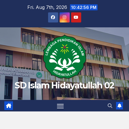
Skip
Fri. Aug 7th, 2026
10:42:57 PM
to
content
SD Islam Hidayatullah 02