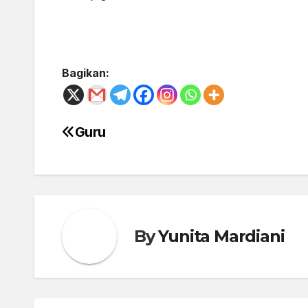
Bagikan:
Guru
Post
navigation
By
Yunita Mardiani