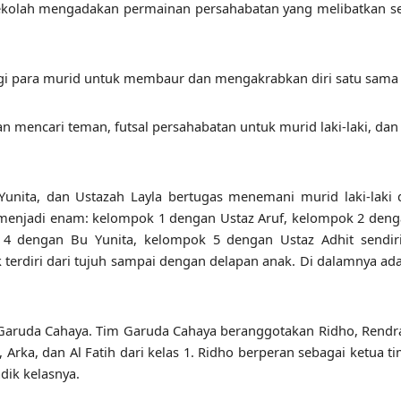
Sekolah mengadakan permainan persahabatan yang melibatkan s
gi para murid untuk membaur dan mengakrabkan diri satu sama 
mencari teman, futsal persahabatan untuk murid laki-laki, dan
 Yunita, dan Ustazah Layla bertugas menemani murid laki-laki
 menjadi enam: kelompok 1 dengan Ustaz Aruf, kelompok 2 den
4 dengan Bu Yunita, kelompok 5 dengan Ustaz Adhit sendiri
terdiri dari tujuh sampai dengan delapan anak. Di dalamnya ad
Garuda Cahaya. Tim Garuda Cahaya beranggotakan Ridho, Rendr
a, Arka, dan Al Fatih dari kelas 1. Ridho berperan sebagai ketua ti
ik kelasnya.