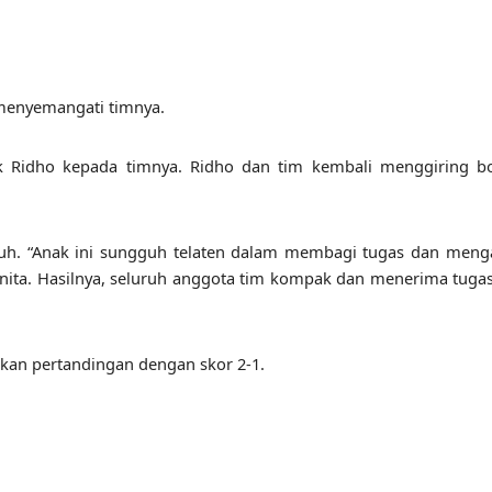
 menyemangati timnya.
jak Ridho kepada timnya. Ridho dan tim kembali menggiring b
entuh. “Anak ini sungguh telaten dalam membagi tugas dan men
unita. Hasilnya, seluruh anggota tim kompak dan menerima tuga
an pertandingan dengan skor 2-1.