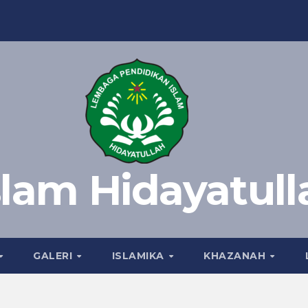
slam Hidayatull
GALERI
ISLAMIKA
KHAZANAH