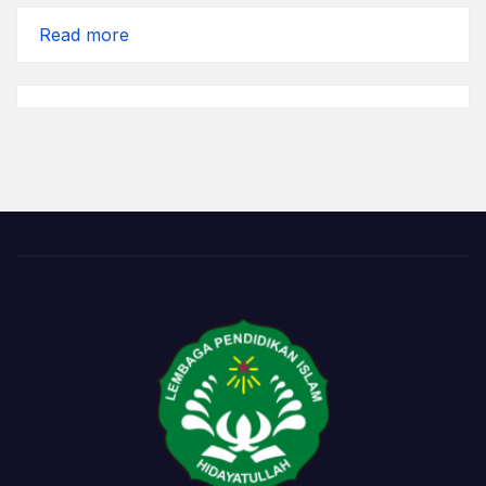
:
Read more
Teman
Sejati