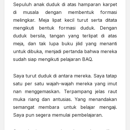
Sepuluh anak duduk di atas hamparan karpet
di musala dengan membentuk formasi
melingkar. Meja lipat kecil turut serta ditata
mengikuti bentuk formasi duduk. Dengan
duduk bersila, tangan yang terlipat di atas
meja, dan tak lupa buku jilid yang menanti
untuk dibuka, menjadi pertanda bahwa mereka
sudah siap mengikuti pelajaran BAQ.
Saya turut duduk di antara mereka. Saya tatap
satu per satu wajah-wajah mereka yang imut
nan menggemaskan. Terpampang jelas raut
muka riang dan antusias. Yang menandakan
semangat membara untuk belajar mengaji.
Saya pun segera memulai pembelajaran.