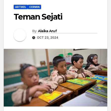
ARTIKEL
CERMIN
Teman Sejati
By
Alaika Aruf
OCT 23, 2024