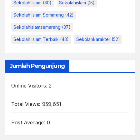
Sekolah Islam
(30)
Sekolahislam
(15)
Sekolah Islam Semarang
(42)
Sekolahislamsemarang
(37)
Sekolah Islam Terbaik
(43)
Sekolahkarakter
(52)
Jumlah Pengunjung
Online Visitors:
2
Total Views:
959,651
Post Average:
0