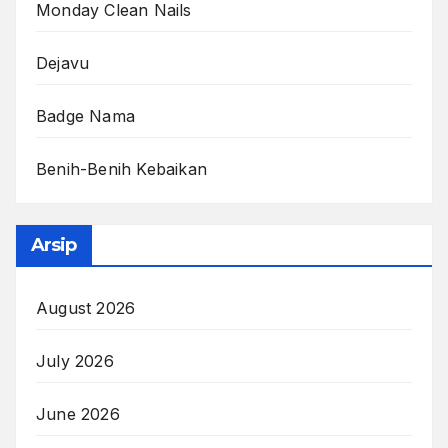
Monday Clean Nails
Dejavu
Badge Nama
Benih-Benih Kebaikan
Arsip
August 2026
July 2026
June 2026