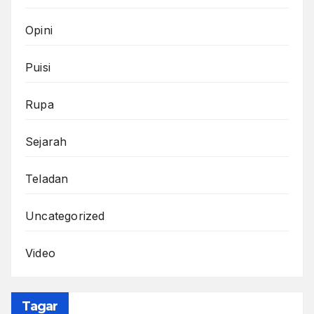
Opini
Puisi
Rupa
Sejarah
Teladan
Uncategorized
Video
Tagar