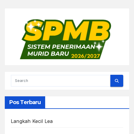
Pos Terbaru
Langkah Kecil Lea