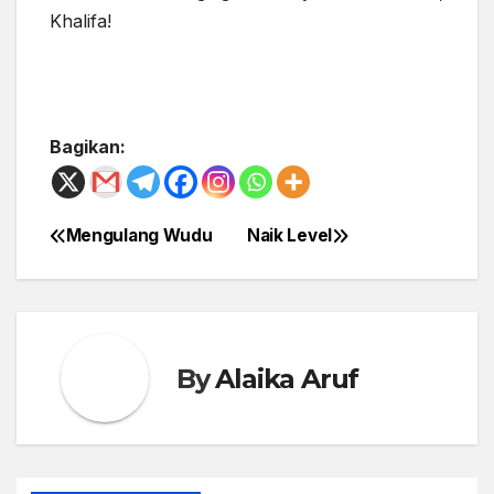
Khalifa!
Bagikan:
Mengulang Wudu
Naik Level
Post
navigation
By
Alaika Aruf