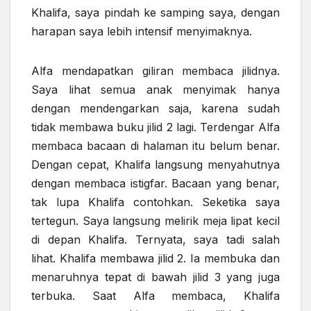
Khalifa, saya pindah ke samping saya, dengan
harapan saya lebih intensif menyimaknya.
Alfa mendapatkan giliran membaca jilidnya.
Saya lihat semua anak menyimak hanya
dengan mendengarkan saja, karena sudah
tidak membawa buku jilid 2 lagi. Terdengar Alfa
membaca bacaan di halaman itu belum benar.
Dengan cepat, Khalifa langsung menyahutnya
dengan membaca istigfar. Bacaan yang benar,
tak lupa Khalifa contohkan. Seketika saya
tertegun. Saya langsung melirik meja lipat kecil
di depan Khalifa. Ternyata, saya tadi salah
lihat. Khalifa membawa jilid 2. Ia membuka dan
menaruhnya tepat di bawah jilid 3 yang juga
terbuka. Saat Alfa membaca, Khalifa