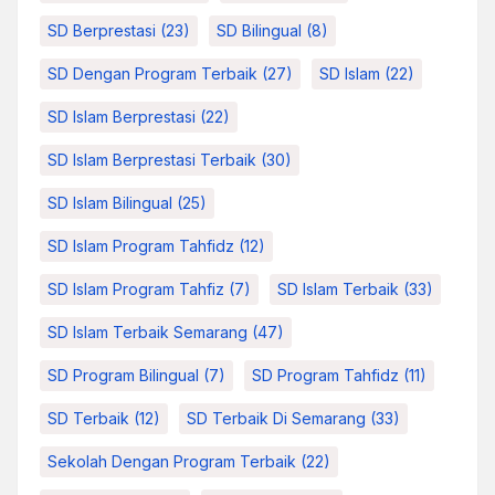
SD Berprestasi
(23)
SD Bilingual
(8)
SD Dengan Program Terbaik
(27)
SD Islam
(22)
SD Islam Berprestasi
(22)
SD Islam Berprestasi Terbaik
(30)
SD Islam Bilingual
(25)
SD Islam Program Tahfidz
(12)
SD Islam Program Tahfiz
(7)
SD Islam Terbaik
(33)
SD Islam Terbaik Semarang
(47)
SD Program Bilingual
(7)
SD Program Tahfidz
(11)
SD Terbaik
(12)
SD Terbaik Di Semarang
(33)
Sekolah Dengan Program Terbaik
(22)