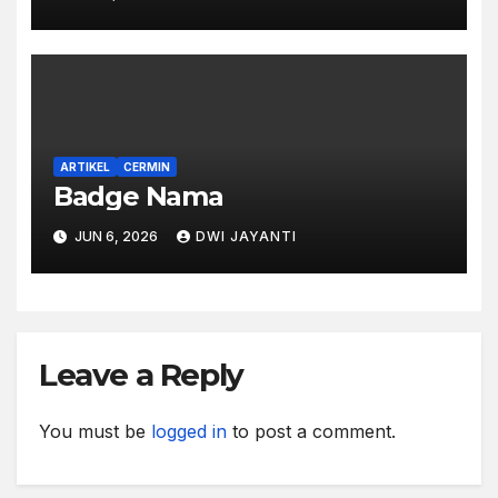
ARTIKEL
CERMIN
Badge Nama
JUN 6, 2026
DWI JAYANTI
Leave a Reply
You must be
logged in
to post a comment.