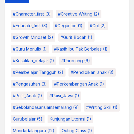
#character_first
(3)
#Creative Writing
(2)
#educate_first
(3)
#Geguritan
(1)
#grit
(2)
#growth Mindset
(2)
#Gurit_Bocah
(1)
#Guru Menulis
(1)
#kasih Ibu Tak Berbalas
(1)
#kesulitan_belajar
(1)
#parenting
(6)
#pembelajar Tangguh
(2)
#pendidikan_anak
(3)
#pengasuhan
(3)
#Perkembangan Anak
(1)
#Puisi_Anak
(1)
#Puisi_Jawa
(1)
#sekolahdasarislamsemarang
(9)
#Writing Skill
(1)
Gurubelajar
(5)
Kunjungan Literasi
(1)
Muridadalahguru
(12)
Outing Class
(1)