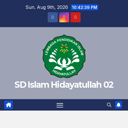
Skip
Sun. Aug 9th, 2026
10:42:40 PM
to
content
SD Islam Hidayatullah 02