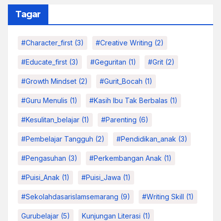
Tagar
#character_first
(3)
#Creative Writing
(2)
#educate_first
(3)
#Geguritan
(1)
#grit
(2)
#growth Mindset
(2)
#Gurit_Bocah
(1)
#Guru Menulis
(1)
#kasih Ibu Tak Berbalas
(1)
#kesulitan_belajar
(1)
#parenting
(6)
#pembelajar Tangguh
(2)
#pendidikan_anak
(3)
#pengasuhan
(3)
#Perkembangan Anak
(1)
#Puisi_Anak
(1)
#Puisi_Jawa
(1)
#sekolahdasarislamsemarang
(9)
#Writing Skill
(1)
Gurubelajar
(5)
Kunjungan Literasi
(1)