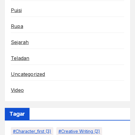
Puisi
Rupa
Sejarah
Teladan
Uncategorized
Video
Tagar
#character_first
(3)
#Creative Writing
(2)