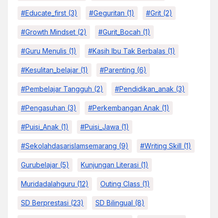
#educate_first
(3)
#Geguritan
(1)
#grit
(2)
#growth Mindset
(2)
#Gurit_Bocah
(1)
#Guru Menulis
(1)
#kasih Ibu Tak Berbalas
(1)
#kesulitan_belajar
(1)
#parenting
(6)
#pembelajar Tangguh
(2)
#pendidikan_anak
(3)
#pengasuhan
(3)
#Perkembangan Anak
(1)
#Puisi_Anak
(1)
#Puisi_Jawa
(1)
#sekolahdasarislamsemarang
(9)
#Writing Skill
(1)
Gurubelajar
(5)
Kunjungan Literasi
(1)
Muridadalahguru
(12)
Outing Class
(1)
SD Berprestasi
(23)
SD Bilingual
(8)