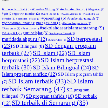
#character_first
(3)
#educate_first
(3)
#Creative Writing
(2)
#Geguritan
(1)
#grit
(2)
#growth mindset
(2)
#Gurit_Bocah
(1)
#Guru Menulis
(1)
#kasih ibu tak
#parenting
(6)
#pembelajar tangguh
(2)
berbalas
(1)
#kesulitan_belajar
(1)
#pendidikan_anak
(3)
#pengasuhan
(3)
#Perkembangan Anak
(1)
#sekolahdasarislamsemarang
(9)
#Puisi_Anak
(1)
#Puisi_Jawa
(1)
gurubelajar
(5)
#Writing Skill
(1)
Kunjungan Literasi
(1)
SD berprestasi
muridadalahguru
(12)
Outing Class
(1)
SD dengan program
(23)
SD Bilingual
(8)
terbaik
(27)
SD Islam
(22)
SD Islam
SD Islam berprestasi
berprestasi
(22)
terbaik
(30)
SD Islam Bilingual
(24)
SD
Islam program tahfidz
(12)
SD Islam program tahfiz
SD Islam
SD Islam terbaik
(33)
(7)
terbaik Semarang
(47)
SD program
SD terbaik
SD program tahfidz
(10)
bilingual
(7)
SD terbaik di Semarang
(33)
(12)