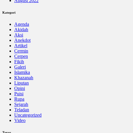
August 2022
Kategori
Agenda
Akidah
Aksi
Anekdot
Artikel
Cermin
Cerpen
Fikih
Galeri
Islamika
Khazanah
Liputan
Opini
Puisi
Rupa
Sejarah
Teladan
Uncategorized
Video
Tagar