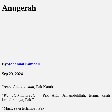
Anugerah
By
Mohamad Kambali
Sep 29, 2024
“
As-salāmu ̒alaikum
, Pak Kambali.”
“
Wa ̒alaikumus-salām
, Pak Agil. Alhamdulillah, terima kasih
kehadirannya, Pak.”
“Maaf, saya terlambat, Pak.”