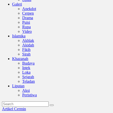
Galeri
Anekdot
Cerpen
Drama
Puisi
Rupa
Video
Islamika
Akhlak
Akidah
Fikih
Sirah
Khazanah
Budaya
Iptek
Loka
Sejarah
Teladan
Liputan
Aksi
Peristiwa
Artikel
Cermin