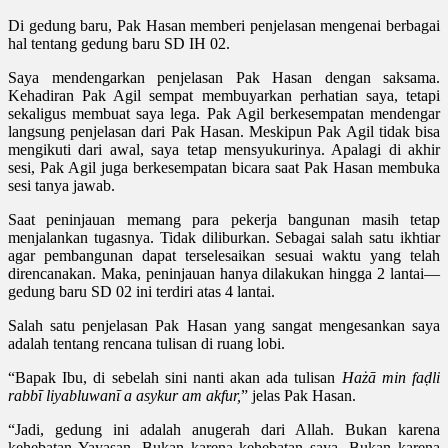
Di gedung baru, Pak Hasan memberi penjelasan mengenai berbagai
hal tentang gedung baru SD IH 02.
Saya mendengarkan penjelasan Pak Hasan dengan saksama.
Kehadiran Pak Agil sempat membuyarkan perhatian saya, tetapi
sekaligus membuat saya lega. Pak Agil berkesempatan mendengar
langsung penjelasan dari Pak Hasan. Meskipun Pak Agil tidak bisa
mengikuti dari awal, saya tetap mensyukurinya. Apalagi di akhir
sesi, Pak Agil juga berkesempatan bicara saat Pak Hasan membuka
sesi tanya jawab.
Saat peninjauan memang para pekerja bangunan masih tetap
menjalankan tugasnya. Tidak diliburkan. Sebagai salah satu ikhtiar
agar pembangunan dapat terselesaikan sesuai waktu yang telah
direncanakan. Maka, peninjauan hanya dilakukan hingga 2 lantai—
gedung baru SD 02 ini terdiri atas 4 lantai.
Salah satu penjelasan Pak Hasan yang sangat mengesankan saya
adalah tentang rencana tulisan di ruang lobi.
“Bapak Ibu, di sebelah sini nanti akan ada tulisan
Hażā min faḍli
rabbī liyabluwanī a asykur am akfur,
” jelas Pak Hasan.
“Jadi, gedung ini adalah anugerah dari Allah. Bukan karena
kehebatan Yayasan. Bukan karena kehebatan saya. Bukan karena