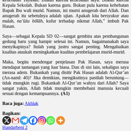
Kepala Sekolah. Bukan karena guru. Bukan pula karena kehebatan
Bapak Ibu wali murid. Namun, ini murni anugerah dari Allah. Dan
anugerah itu sebetulnya adalah ujian. Apakah kita bersyukur atau
malah,
na’ūżu billāh
, kufur terhadap nikmat Allah,” imbuh Pak
Hasan.
Saya—sebagai Kepala SD 02—sangat gembira atas pembangunan
gedung baru yang hampir selesai ini. Namun, bagaimanakah saya
menyikapinya? Itulah yang justru sangat penting. Mengabaikan
kualitas ataukah meningkatkan kualitas pembelajaran murid-murid.
Maka, begitu mendengar penjelasan Pak Hasan, saya merasa
mendapat tantangan yang luar biasa. Dan di sisi lain, sekaligus saya
merasa adem. Bukankah yang disitir Pak Hasan adalah Al-Qur’an
(An-naml: 40)? Jika demikian, mengikutinya pastilah beruntung—
tidak mungkin rugi. Bukankah Al-Qur’an wahyu dari Allah? Saya
sangat yakin, Allah tidak mungkin membebani manusia kecuali
sesuai dengan kemampuannya.
(A1)
Baca juga:
Akhlak
Bagikan:
Post
Handarbeni 2