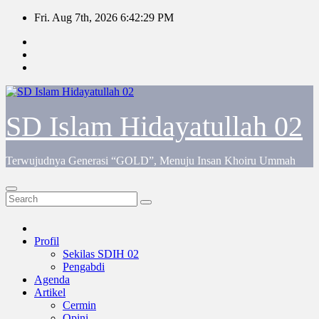
Skip
Fri. Aug 7th, 2026
6:42:29 PM
to
content
SD Islam Hidayatullah 02
Terwujudnya Generasi “GOLD”, Menuju Insan Khoiru Ummah
Profil
Sekilas SDIH 02
Pengabdi
Agenda
Artikel
Cermin
Opini