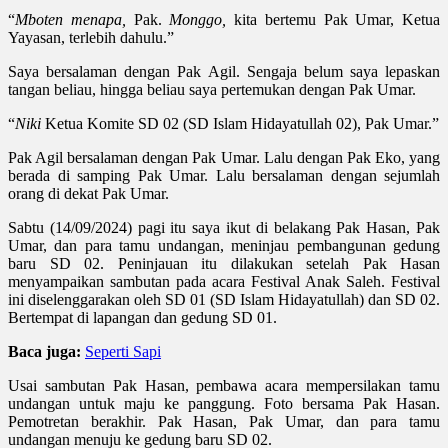
“
Mboten menapa,
Pak.
Monggo,
kita bertemu Pak Umar, Ketua
Yayasan, terlebih dahulu.”
Saya bersalaman dengan Pak Agil. Sengaja belum saya lepaskan
tangan beliau, hingga beliau saya pertemukan dengan Pak Umar.
“
Niki
Ketua Komite SD 02 (SD Islam Hidayatullah 02), Pak Umar.”
Pak Agil bersalaman dengan Pak Umar. Lalu dengan Pak Eko, yang
berada di samping Pak Umar. Lalu bersalaman dengan sejumlah
orang di dekat Pak Umar.
Sabtu (14/09/2024) pagi itu saya ikut di belakang Pak Hasan, Pak
Umar, dan para tamu undangan, meninjau pembangunan gedung
baru SD 02. Peninjauan itu dilakukan setelah Pak Hasan
menyampaikan sambutan pada acara Festival Anak Saleh. Festival
ini diselenggarakan oleh SD 01 (SD Islam Hidayatullah) dan SD 02.
Bertempat di lapangan dan gedung SD 01.
Baca juga:
Seperti Sapi
Usai sambutan Pak Hasan, pembawa acara mempersilakan tamu
undangan untuk maju ke panggung. Foto bersama Pak Hasan.
Pemotretan berakhir. Pak Hasan, Pak Umar, dan para tamu
undangan menuju ke gedung baru SD 02.