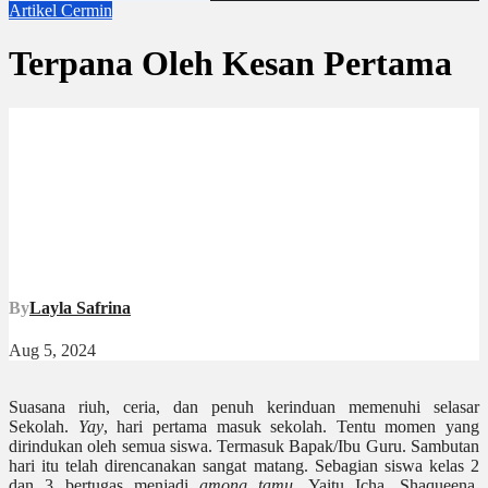
Artikel
Cermin
Terpana Oleh Kesan Pertama
By
Layla Safrina
Aug 5, 2024
Suasana riuh, ceria, dan penuh kerinduan memenuhi selasar
Sekolah.
Yay
, hari pertama masuk sekolah. Tentu momen yang
dirindukan oleh semua siswa. Termasuk Bapak/Ibu Guru. Sambutan
hari itu telah direncanakan sangat matang. Sebagian siswa kelas 2
dan 3 bertugas menjadi
among tamu
. Yaitu Icha, Shaqueena,