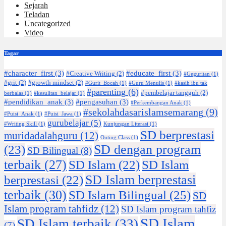
Sejarah
Teladan
Uncategorized
Video
Tagar
#character_first
(3)
#educate_first
(3)
#Creative Writing
(2)
#Geguritan
(1)
#grit
(2)
#growth mindset
(2)
#Gurit_Bocah
(1)
#Guru Menulis
(1)
#kasih ibu tak
#parenting
(6)
#pembelajar tangguh
(2)
berbalas
(1)
#kesulitan_belajar
(1)
#pendidikan_anak
(3)
#pengasuhan
(3)
#Perkembangan Anak
(1)
#sekolahdasarislamsemarang
(9)
#Puisi_Anak
(1)
#Puisi_Jawa
(1)
gurubelajar
(5)
#Writing Skill
(1)
Kunjungan Literasi
(1)
SD berprestasi
muridadalahguru
(12)
Outing Class
(1)
SD dengan program
(23)
SD Bilingual
(8)
terbaik
(27)
SD Islam
(22)
SD Islam
SD Islam berprestasi
berprestasi
(22)
terbaik
(30)
SD Islam Bilingual
(25)
SD
Islam program tahfidz
(12)
SD Islam program tahfiz
SD Islam
SD Islam terbaik
(33)
(7)