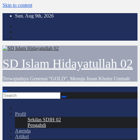
Skip to content
Sun. Aug 9th, 2026
SD Islam Hidayatullah 02
Terwujudnya Generasi “GOLD”, Menuju Insan Khoiru Ummah
Profil
Sekilas SDIH 02
Pengabdi
Agenda
Artikel