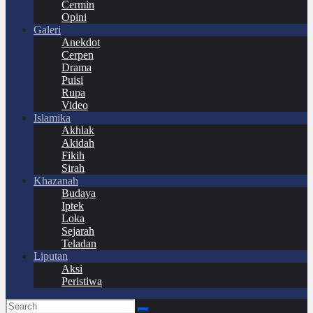
Cermin
Opini
Galeri
Anekdot
Cerpen
Drama
Puisi
Rupa
Video
Islamika
Akhlak
Akidah
Fikih
Sirah
Khazanah
Budaya
Iptek
Loka
Sejarah
Teladan
Liputan
Aksi
Peristiwa