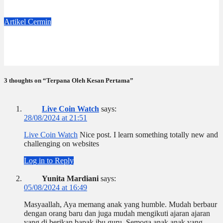
Jul 4, 2026
Dwi Jayanti
Artikel
Cermin
Badge Nama
Jun 6, 2026
Dwi Jayanti
3 thoughts on “Terpana Oleh Kesan Pertama”
Live Coin Watch
says:
28/08/2024 at 21:51
Live Coin Watch
Nice post. I learn something totally new and
challenging on websites
Log in to Reply
Yunita Mardiani
says:
05/08/2024 at 16:49
Masyaallah, Aya memang anak yang humble. Mudah berbaur
dengan orang baru dan juga mudah mengikuti ajaran ajaran
yang di berikan bapak ibu guru. Semoga anak anak yang