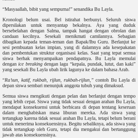
“Masyaallah, bibit yang sempurna!” senandika Bu Layla.
Kronologi belum usai. Bel istirahat berbunyi. Seluruh siswa
dipersilakan untuk menyantap bekalnya. Aya yang duduk
bersebelahan dengan Salma, tampak hangat dengan obrolan dan
candaan kecilnya. Sesekali menikmati camilannya. Sebagian
dibagikan kepada teman-teman dan Bapak/Ibu Guru. Berlanjut ke
sesi pembuatan kelas impian, yang di dalamnya ada kesepakatan
dan pembentukan struktur organisasi kelas. Saat yang tepat semua
siswa berhak menyampaikan pendapatnya. Bu Layla memulai
dengan
ice breaking
dengan lagu “kepala, pundak, lutut, dan kaki”
yang sesekali Bu Layla ubah lirik lagunya ke dalam bahasa Arab.
“
Ra’sun, katif, rukbah, rijlun, rukbah-rijlun,”
contoh Bu Layla di
depan siswa sembari menunjuk anggota tubuh yang dimaksud.
Semua siswa mengikuti dengan pelan dan berlanjut dengan tempo
yang lebih cepat. Siswa yang tidak sesuai dengan arahan Bu Layla,
mendapat konsekuensi untuk berbicara di depan tentang keseruan
dalam menghabiskan masa liburan mereka. Ada siswa yang
tertangkap karena tidak sesuai arahan Bu Layla, tetapi belum berani
untuk menerima konsekuensinya. Begitu sebaliknya, ada siswa yang
tidak tertangkap oleh Guru, tetapi dia mengakui dan bertanggung
jawab atas konsekuensinya.