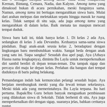
Keenan, Bintang, Cemara, Nadia, dan Kalynn.
Among tamu
yang
dimaksud bukan di acara pernikahan, meski fungsinya sama.
Namun,
among tamu
ini bertugas mengarahkan siswa baru. Mulai
dari arahan melepas dan meletakkan sepatu hingga masuk ke ruang
kelas. Tidak sampai di situ saja, ada juga
among tamu
yang
mengarahkan di dalam kelas. Baik menata tas maupun mencari
tempat duduk.
Siswa baru kali ini, tidak hanya kelas 1. Di kelas 2 ada Aya,
sedangkan di kelas 3 ada Devandra. Keduanya sama-sama siswa
pindahan. Bagi anak-anak seusia kelas 2, beradaptasi dengan
lingkungan baru membutuhkan waktu. Sangat beda dengan anak
yang satu ini. Siapa sangka? Sesudah doa apel pagi, Aya (Athaya
Hasna nama lengkapnya), diminta Bu Layla untuk memperkenalkan
diri sambil berdiri di depan teman-teman. Dia tampak sigap dan
percaya diri maju ke depan kelas. Perlahan dia bangun dari tempat
duduknya di baris paling belakang.
Pemandangan indah bak kemunculan pelangi sesudah hujan. Aya
berjalan membungkuk meski yang dia lewati teman sekelasnya.
Meski tidak ada yang memerintahnya. Bu Layla terpana. Itu hari
pertama. Bapak/Ibu Guru belum banyak menguatkan pembiasaan
yang dilakukan siswa di Sekolah. Tidak berhenti di situ, Aya juga
memperkenalkan diri dengan sigap, suaranya jelas, bahkan ceritanya
runtut.