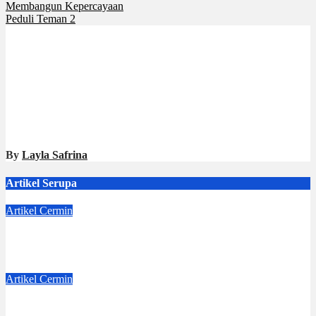
Membangun Kepercayaan
Peduli Teman 2
By
Layla Safrina
Artikel Serupa
Artikel
Cermin
Langkah Kecil Lea
Aug 8, 2026
Dwi Jayanti
Artikel
Cermin
Dejavu