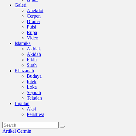
Galeri
Anekdot
Cerpen
Drama
Puisi
Rupa
Video
Islamika
Akhlak
Akidah
Fikih
Sirah
Khazanah
Budaya
Iptek
Loka
Sejarah
Teladan
Liputan
Aksi
Peristiwa
Artikel
Cermin