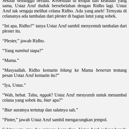
Sekitar seminggu berlalu. Kebetulan di tempat dan keadaan yang
sama, Ustaz Aruf duduk bersebelahan dengan Ridho lagi. Ustaz
Aruf tak sengaja melihat celana Ridho. Ada yang aneh! Ternyata di
celananya ada tambalan dari plester di bagian lutut yang sobek.
“Ini apa, Ridho?” tanya Ustaz Aruf sambil menyentuh tambalan dari
plester itu.
“Plester,” jawab Ridho.
“Yang
nambal
siapa?”
“Mama.”
“Masyaallah. Ridho kemarin
bilang
ke Mama
beneran
tentang
pesan Ustaz Aruf kemarin itu?”
“Iya, Ustaz.”
“Wah, hebat. Tahu,
nggak
? Ustaz Aruf menyuruh untuk menambal
celana yang sobek itu,
biar
apa?”
“
Biar
auratnya tertutup dan salatnya sah.”
“Pinter,” jawab Ustaz Aruf sambil mengacungkan jempol.