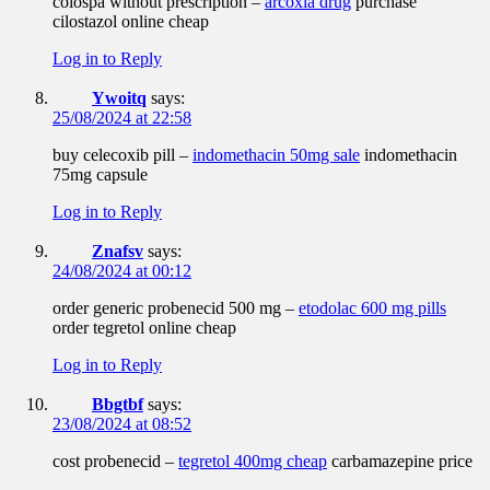
colospa without prescription –
arcoxia drug
purchase
cilostazol online cheap
Log in to Reply
Ywoitq
says:
25/08/2024 at 22:58
buy celecoxib pill –
indomethacin 50mg sale
indomethacin
75mg capsule
Log in to Reply
Znafsv
says:
24/08/2024 at 00:12
order generic probenecid 500 mg –
etodolac 600 mg pills
order tegretol online cheap
Log in to Reply
Bbgtbf
says:
23/08/2024 at 08:52
cost probenecid –
tegretol 400mg cheap
carbamazepine price