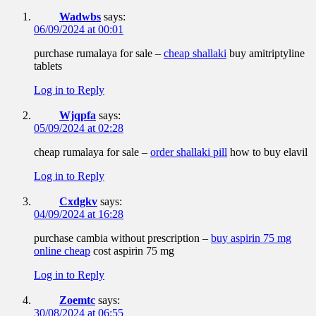
Wadwbs
says:
06/09/2024 at 00:01
purchase rumalaya for sale –
cheap shallaki
buy amitriptyline
tablets
Log in to Reply
Wjqpfa
says:
05/09/2024 at 02:28
cheap rumalaya for sale –
order shallaki pill
how to buy elavil
Log in to Reply
Cxdgkv
says:
04/09/2024 at 16:28
purchase cambia without prescription –
buy aspirin 75 mg
online cheap
cost aspirin 75 mg
Log in to Reply
Zoemtc
says:
30/08/2024 at 06:55