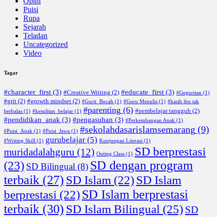
Opini
Puisi
Rupa
Sejarah
Teladan
Uncategorized
Video
Tagar
#character_first
(3)
#educate_first
(3)
#Creative Writing
(2)
#Geguritan
(1)
#grit
(2)
#growth mindset
(2)
#Gurit_Bocah
(1)
#Guru Menulis
(1)
#kasih ibu tak
#parenting
(6)
#pembelajar tangguh
(2)
berbalas
(1)
#kesulitan_belajar
(1)
#pendidikan_anak
(3)
#pengasuhan
(3)
#Perkembangan Anak
(1)
#sekolahdasarislamsemarang
(9)
#Puisi_Anak
(1)
#Puisi_Jawa
(1)
gurubelajar
(5)
#Writing Skill
(1)
Kunjungan Literasi
(1)
SD berprestasi
muridadalahguru
(12)
Outing Class
(1)
SD dengan program
(23)
SD Bilingual
(8)
terbaik
(27)
SD Islam
(22)
SD Islam
SD Islam berprestasi
berprestasi
(22)
terbaik
(30)
SD Islam Bilingual
(25)
SD