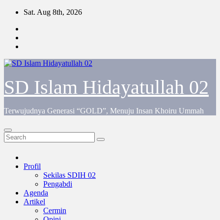
Skip
Sat. Aug 8th, 2026
to
content
SD Islam Hidayatullah 02
Terwujudnya Generasi “GOLD”, Menuju Insan Khoiru Ummah
Profil
Sekilas SDIH 02
Pengabdi
Agenda
Artikel
Cermin
Opini