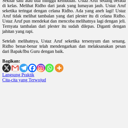
Sekitar satu atau dua minggu kemudian. Ustaz Aruf sedang berada
di kelas. Melihat Ridho dari jarak yang lumayan jauh. Ustaz Aruf
seketika teringat dengan celana Ridho. Ada yang aneh lagi! Ustaz
Aruf tidak melihat tambalan yang dari plester itu di celana Ridho.
Ustaz Aruf pun mendekat dan mencoba melihatnya lagi dengan jeli.
Ternyata tambalan dari plester itu sudah dilepas. Diganti dengan
jahitan yang rapi.
Setelah melihatnya, Ustaz Aruf seketika tersenyum dan senang.
Ridho benar-benar telah mendengarkan dan melaksanakan pesan
dari Bapak/Ibu Guru dengan baik.
Bagikan:
Post
Langsung Praktik
Cita-cita yang Terwujud
navigation