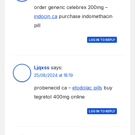
order generic celebrex 200mg –
indocin ca
purchase indomethacin
pill
LOG IN TO REPLY
Ljqxss
says:
25/08/2024 at 18:19
probenecid ca –
etodolac pills
buy
tegretol 400mg online
LOG IN TO REPLY