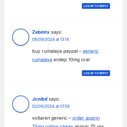
LOG IN TO REPLY
Zebmtx
says:
08/09/2024 at 13:14
buy rumalaya paypal –
generic
rumalaya
endep 10mg oral
LOG IN TO REPLY
Jcnibd
says:
02/09/2024 at 01:56
voltaren generic –
order aspirin
75mg online cheap
aspirin 75 mg