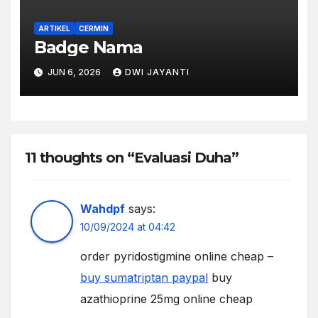
ARTIKEL
CERMIN
Badge Nama
JUN 6, 2026
DWI JAYANTI
11 thoughts on “Evaluasi Duha”
Wahdpf
says:
10/09/2024 at 04:42
order pyridostigmine online cheap –
buy sumatriptan paypal
buy
azathioprine 25mg online cheap