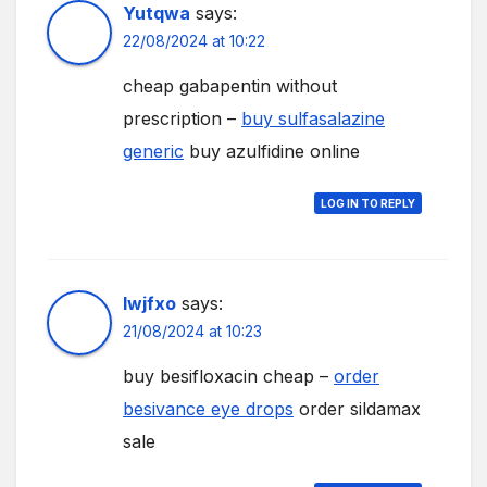
Yutqwa
says:
22/08/2024 at 10:22
cheap gabapentin without
prescription –
buy sulfasalazine
generic
buy azulfidine online
LOG IN TO REPLY
Iwjfxo
says:
21/08/2024 at 10:23
buy besifloxacin cheap –
order
besivance eye drops
order sildamax
sale