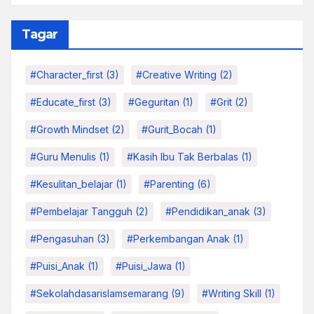
Tagar
#character_first
(3)
#Creative Writing
(2)
#educate_first
(3)
#Geguritan
(1)
#grit
(2)
#growth Mindset
(2)
#Gurit_Bocah
(1)
#Guru Menulis
(1)
#kasih Ibu Tak Berbalas
(1)
#kesulitan_belajar
(1)
#parenting
(6)
#pembelajar Tangguh
(2)
#pendidikan_anak
(3)
#pengasuhan
(3)
#Perkembangan Anak
(1)
#Puisi_Anak
(1)
#Puisi_Jawa
(1)
#sekolahdasarislamsemarang
(9)
#Writing Skill
(1)