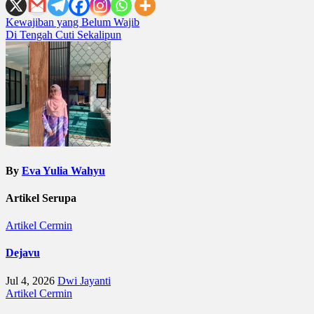
Post
Kewajiban yang Belum Wajib
Di Tengah Cuti Sekalipun
navigation
By
Eva Yulia Wahyu
Artikel Serupa
Artikel
Cermin
Dejavu
Jul 4, 2026
Dwi Jayanti
Artikel
Cermin