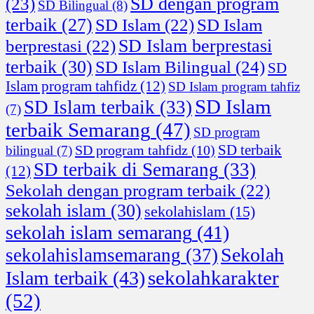
SD dengan program
(23)
SD Bilingual
(8)
terbaik
(27)
SD Islam
(22)
SD Islam
SD Islam berprestasi
berprestasi
(22)
terbaik
(30)
SD Islam Bilingual
(24)
SD
Islam program tahfidz
(12)
SD Islam program tahfiz
SD Islam
SD Islam terbaik
(33)
(7)
terbaik Semarang
(47)
SD program
SD terbaik
SD program tahfidz
(10)
bilingual
(7)
SD terbaik di Semarang
(33)
(12)
Sekolah dengan program terbaik
(22)
sekolah islam
(30)
sekolahislam
(15)
sekolah islam semarang
(41)
Sekolah
sekolahislamsemarang
(37)
sekolahkarakter
Islam terbaik
(43)
(52)