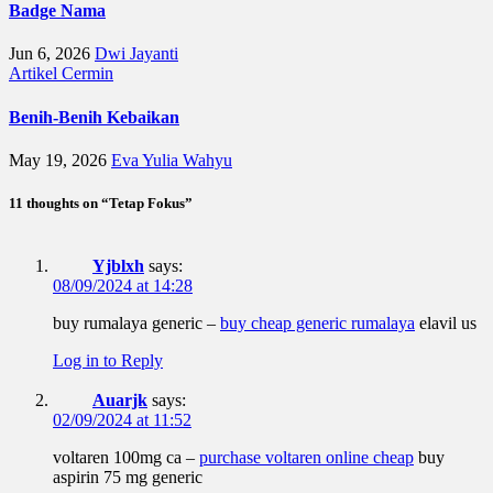
Badge Nama
Jun 6, 2026
Dwi Jayanti
Artikel
Cermin
Benih-Benih Kebaikan
May 19, 2026
Eva Yulia Wahyu
11 thoughts on “Tetap Fokus”
Yjblxh
says:
08/09/2024 at 14:28
buy rumalaya generic –
buy cheap generic rumalaya
elavil us
Log in to Reply
Auarjk
says:
02/09/2024 at 11:52
voltaren 100mg ca –
purchase voltaren online cheap
buy
aspirin 75 mg generic