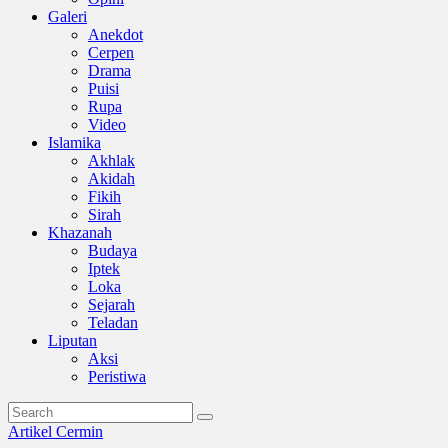
Galeri
Anekdot
Cerpen
Drama
Puisi
Rupa
Video
Islamika
Akhlak
Akidah
Fikih
Sirah
Khazanah
Budaya
Iptek
Loka
Sejarah
Teladan
Liputan
Aksi
Peristiwa
Artikel
Cermin