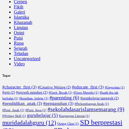
Cerpen
Fikih
Galeri
Islamika
Khazanah
Liputan
Opini
Puisi
Rupa
Sejarah
Teladan
Uncategorized
Video
Tagar
#character_first
(3)
#educate_first
(3)
#Creative Writing
(2)
#Geguritan
(1)
#grit
(2)
#growth mindset
(2)
#Gurit_Bocah
(1)
#Guru Menulis
(1)
#kasih ibu tak
#parenting
(6)
#pembelajar tangguh
(2)
berbalas
(1)
#kesulitan_belajar
(1)
#pendidikan_anak
(3)
#pengasuhan
(3)
#Perkembangan Anak
(1)
#sekolahdasarislamsemarang
(9)
#Puisi_Anak
(1)
#Puisi_Jawa
(1)
gurubelajar
(5)
#Writing Skill
(1)
Kunjungan Literasi
(1)
SD berprestasi
muridadalahguru
(12)
Outing Class
(1)