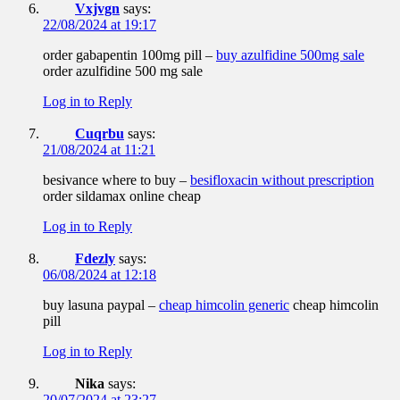
Vxjvgn
says:
22/08/2024 at 19:17
order gabapentin 100mg pill –
buy azulfidine 500mg sale
order azulfidine 500 mg sale
Log in to Reply
Cuqrbu
says:
21/08/2024 at 11:21
besivance where to buy –
besifloxacin without prescription
order sildamax online cheap
Log in to Reply
Fdezly
says:
06/08/2024 at 12:18
buy lasuna paypal –
cheap himcolin generic
cheap himcolin
pill
Log in to Reply
Nika
says:
20/07/2024 at 23:27