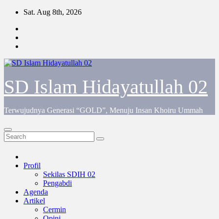
Skip
Sat. Aug 8th, 2026
to
content
SD Islam Hidayatullah 02
Terwujudnya Generasi “GOLD”, Menuju Insan Khoiru Ummah
Profil
Sekilas SDIH 02
Pengabdi
Agenda
Artikel
Cermin
Opini