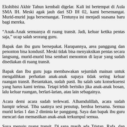
Ekshibisi Akhir Tahun kembali digelar. Kali ini bertempat di Aula
SMA IH. Meski agak jauh dari SD IH 02, kami bersemangat.
Murid-murid juga bersemangat. Tentunya ini menjadi suasana baru
bagi mereka.
“Anak-Anak semuanya di ruang transit. Jadi, keluar ketika pentas
saja,” ucap salah seorang guru.
Bapak dan ibu guru bersepakat. Harapannya, area panggung dan
penonton bisa kondusif. Meski tidak bisa menyaksikan pentas secara
langsung, murid-murid bisa sembari menonton di layar yang sudah
disediakan di ruang transit.
Bapak dan Ibu guru juga membawakan sejumlah mainan untuk
mengalihkan perhatian anak-anak supaya tidak sering keluar
ruangan transit. Berantakan, sudah pasti. Itu salah satu konsekuensi
yang harus kami terima. Tetapi lebih berisiko jika anak-anak bosan,
lalu keluar ruangan, berlari-larian, atau lain sebagainya.
Acara demi acara sudah terlewati. Alhamdulillah, acara sudah
hampir selesai. Tiba saatnya sesi penutup, berdoa bersama. Semua
murid kelas 1 dan 2 diminta ke panggung. Saya dan bapak ibu guru
mencari dan memastikan anak-anak terkumpul semua.
Saya menuju ruang transit. Di sana masih ada Tristan, Rafa, dan